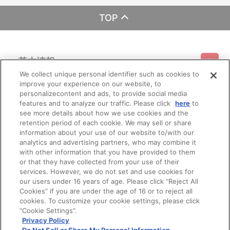
TOP
基本情報
We collect unique personal identifier such as cookies to
improve your experience on our website, to
ご利用情報
利用規約
特定商取引法に基づく表示
プライバシーポリシー
personalizecontent and ads, to provide social media
features and to analyze our traffic. Please click
here
to
see more details about how we use cookies and the
会員メニュー
ご利用ガイド
サイトマップ
お問い合わせ
推奨環境
retention period of each cookie. We may sell or share
プライバシーオプション
会社概要
information about your use of our website to/with our
その他のご案内
analytics and advertising partners, who may combine it
ログイン
会員規約
新規会員登録
Do Not Sell or Share My Personal Information
with other information that you have provided to them
or that they have collected from your use of their
公式X
バンダイナムコフィルムワークス
services. However, we do not set and use cookies for
our users under 16 years of age. Please click “Reject All
Cookies” if you are under the age of 16 or to reject all
cookies. To customize your cookie settings, please click
“Cookie Settings”.
Privacy Policy