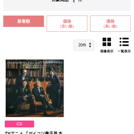
新着順
価格
価格
（安い順）
（高い順）
画像表示
一覧表示
CD
TVアニメ 『ガイコツ書店員 本