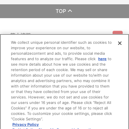
TOP
基本情報
We collect unique personal identifier such as cookies to
improve your experience on our website, to
ご利用情報
利用規約
特定商取引法に基づく表示
プライバシーポリシー
personalizecontent and ads, to provide social media
features and to analyze our traffic. Please click
here
to
see more details about how we use cookies and the
会員メニュー
ご利用ガイド
サイトマップ
お問い合わせ
推奨環境
retention period of each cookie. We may sell or share
プライバシーオプション
会社概要
information about your use of our website to/with our
その他のご案内
analytics and advertising partners, who may combine it
ログイン
会員規約
新規会員登録
Do Not Sell or Share My Personal Information
with other information that you have provided to them
or that they have collected from your use of their
公式X
バンダイナムコフィルムワークス
services. However, we do not set and use cookies for
our users under 16 years of age. Please click “Reject All
Cookies” if you are under the age of 16 or to reject all
cookies. To customize your cookie settings, please click
“Cookie Settings”.
Privacy Policy