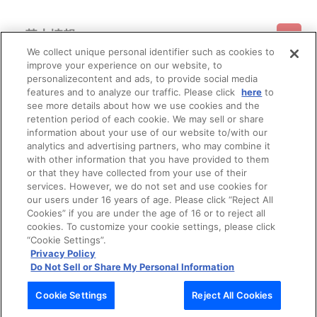
基本情報
We collect unique personal identifier such as cookies to
improve your experience on our website, to
ご利用情報
利用規約
特定商取引法に基づく表示
プライバシーポリシー
personalizecontent and ads, to provide social media
features and to analyze our traffic. Please click
here
to
see more details about how we use cookies and the
会員メニュー
ご利用ガイド
サイトマップ
お問い合わせ
推奨環境
retention period of each cookie. We may sell or share
プライバシーオプション
会社概要
information about your use of our website to/with our
その他のご案内
analytics and advertising partners, who may combine it
ログイン
会員規約
新規会員登録
Do Not Sell or Share My Personal Information
with other information that you have provided to them
or that they have collected from your use of their
公式X
バンダイナムコフィルムワークス
services. However, we do not set and use cookies for
our users under 16 years of age. Please click “Reject All
Cookies” if you are under the age of 16 or to reject all
cookies. To customize your cookie settings, please click
“Cookie Settings”.
Privacy Policy
Do Not Sell or Share My Personal Information
© Bandai Namco Filmworks Inc. All Rights Reserved.
Cookie Settings
Reject All Cookies