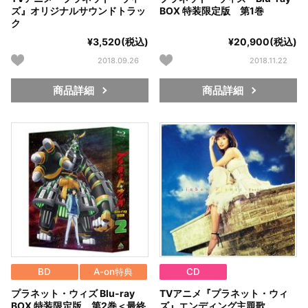
ズ』オリジナルサウンドトラッ
BOX 特装限定版 第1巻
ク
¥3,520(税込)
¥20,900(税込)
2018.09.26
2018.11.22
商品詳細
商品詳細
BD
A-on特典
CD
プラネット・ウィズ Blu-ray
TVアニメ『プラネット・ウィ
BOX 特装限定版 第2巻＜最終
ズ』エンディング主題歌