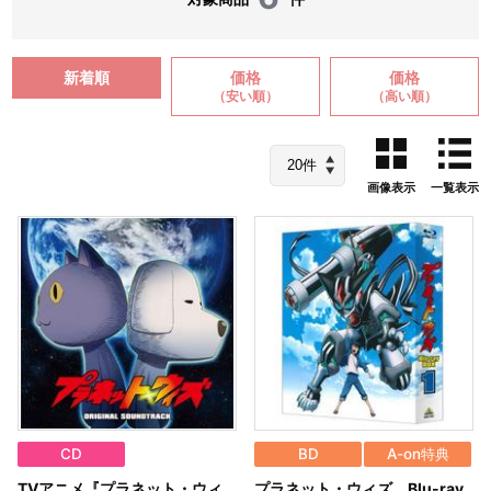
新着順
価格
価格
（安い順）
（高い順）
画像表示
一覧表示
CD
BD
A-on特典
TVアニメ『プラネット・ウィ
プラネット・ウィズ Blu-ray