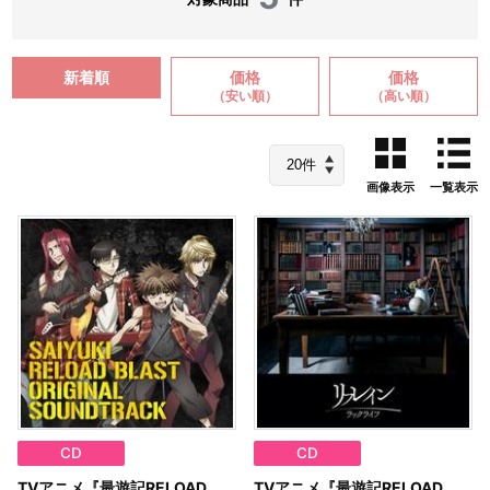
新着順
価格
価格
（安い順）
（高い順）
画像表示
一覧表示
CD
CD
TVアニメ『最遊記RELOAD
TVアニメ『最遊記RELOAD