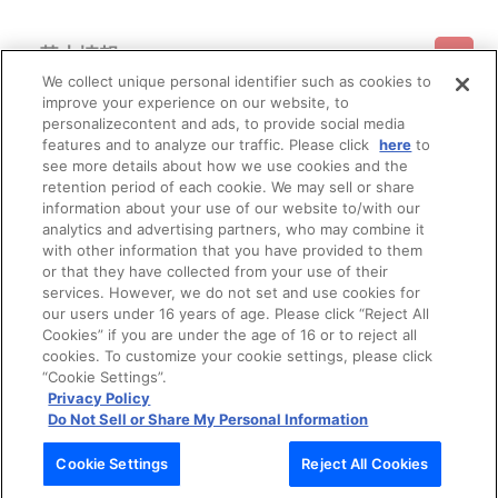
基本情報
We collect unique personal identifier such as cookies to
improve your experience on our website, to
ご利用情報
利用規約
特定商取引法に基づく表示
プライバシーポリシー
personalizecontent and ads, to provide social media
features and to analyze our traffic. Please click
here
to
see more details about how we use cookies and the
会員メニュー
ご利用ガイド
サイトマップ
お問い合わせ
推奨環境
retention period of each cookie. We may sell or share
プライバシーオプション
会社概要
information about your use of our website to/with our
その他のご案内
analytics and advertising partners, who may combine it
ログイン
会員規約
新規会員登録
Do Not Sell or Share My Personal Information
with other information that you have provided to them
or that they have collected from your use of their
公式X
バンダイナムコフィルムワークス
services. However, we do not set and use cookies for
our users under 16 years of age. Please click “Reject All
Cookies” if you are under the age of 16 or to reject all
cookies. To customize your cookie settings, please click
“Cookie Settings”.
Privacy Policy
Do Not Sell or Share My Personal Information
© Bandai Namco Filmworks Inc. All Rights Reserved.
Cookie Settings
Reject All Cookies