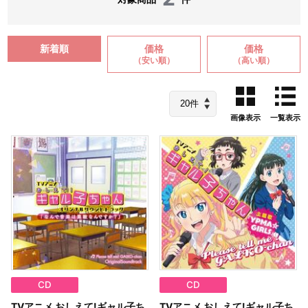
新着順
価格
価格
（安い順）
（高い順）
画像表示
一覧表示
CD
CD
TVアニメ おしえて!ギャル子ち
TVアニメ おしえて!ギャル子ち