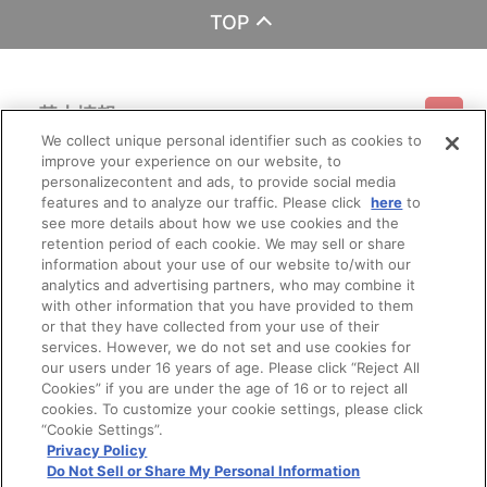
TOP
基本情報
We collect unique personal identifier such as cookies to
improve your experience on our website, to
ご利用情報
利用規約
特定商取引法に基づく表示
プライバシーポリシー
personalizecontent and ads, to provide social media
features and to analyze our traffic. Please click
here
to
see more details about how we use cookies and the
会員メニュー
ご利用ガイド
サイトマップ
お問い合わせ
推奨環境
retention period of each cookie. We may sell or share
プライバシーオプション
会社概要
information about your use of our website to/with our
その他のご案内
analytics and advertising partners, who may combine it
ログイン
会員規約
新規会員登録
Do Not Sell or Share My Personal Information
with other information that you have provided to them
or that they have collected from your use of their
公式X
バンダイナムコフィルムワークス
services. However, we do not set and use cookies for
our users under 16 years of age. Please click “Reject All
Cookies” if you are under the age of 16 or to reject all
cookies. To customize your cookie settings, please click
“Cookie Settings”.
Privacy Policy
Do Not Sell or Share My Personal Information