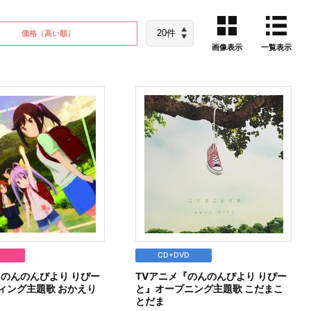
価格
（高い順）
画像表示
一覧表示
CD+DVD
「のんのんびより りぴー
TVアニメ『のんのんびより りぴー
ィング主題歌 おかえり
と』オープニング主題歌 こだまこ
とだま