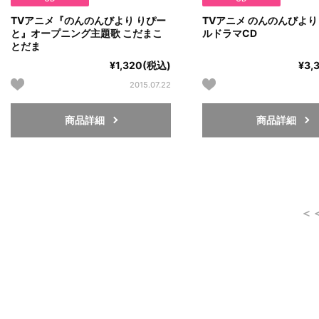
TVアニメ『のんのんびより りぴー
TVアニメ のんのんびより
と』オープニング主題歌 こだまこ
ルドラマCD
とだま
¥1,320(税込)
¥3,
2015.07.22
商品詳細
商品詳細
＜