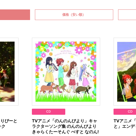
価格
（安い順）
CD
CD
 りぴーと
TVアニメ「のんのんびより」キャ
TVアニメ
ック
ラクターソング集 のんのんびより
と」エンデ
きゃらくたーそんぐ べすと なのん!