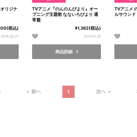
 オリジナ
TVアニメ『のんのんびより』オー
TVアニメ 
プニング主題歌 なないろびより 通
ルサウンド
常盤
300(税込)
¥1,362(税込)
2014.08.27
2013.10.30
商品詳細
＜
＜ 前へ
1
次へ ＞