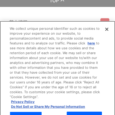
TOP
基本情報
We collect unique personal identifier such as cookies to
improve your experience on our website, to
ご利用情報
利用規約
特定商取引法に基づく表示
プライバシーポリシー
personalizecontent and ads, to provide social media
features and to analyze our traffic. Please click
here
to
see more details about how we use cookies and the
会員メニュー
ご利用ガイド
サイトマップ
お問い合わせ
推奨環境
retention period of each cookie. We may sell or share
プライバシーオプション
会社概要
information about your use of our website to/with our
その他のご案内
analytics and advertising partners, who may combine it
ログイン
会員規約
新規会員登録
Do Not Sell or Share My Personal Information
with other information that you have provided to them
or that they have collected from your use of their
公式X
バンダイナムコフィルムワークス
services. However, we do not set and use cookies for
our users under 16 years of age. Please click “Reject All
Cookies” if you are under the age of 16 or to reject all
cookies. To customize your cookie settings, please click
“Cookie Settings”.
Privacy Policy
Do Not Sell or Share My Personal Information