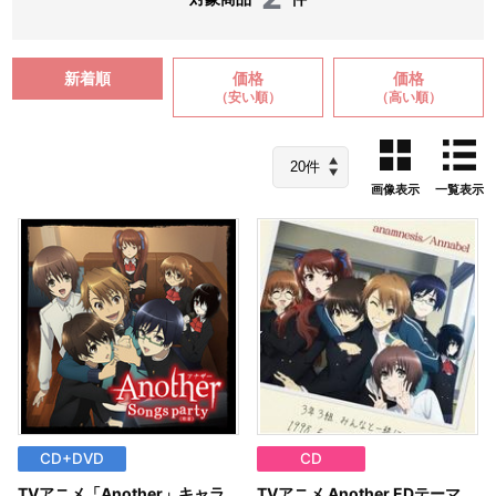
新着順
価格
価格
（安い順）
（高い順）
画像表示
一覧表示
CD+DVD
CD
TVアニメ「Another」キャラ
TVアニメ Another EDテーマ