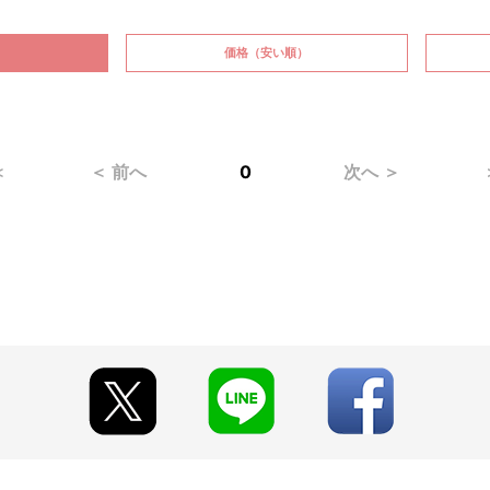
価格
（安い順）
＜
＜ 前へ
0
次へ ＞