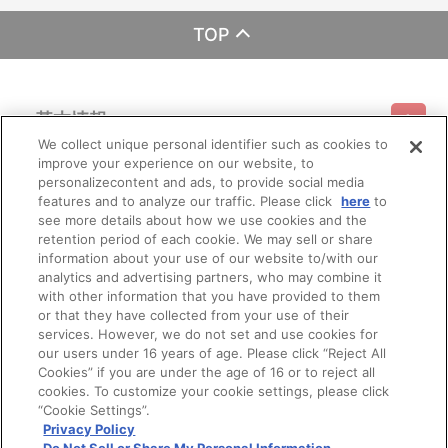
TOP
基本情報
We collect unique personal identifier such as cookies to
improve your experience on our website, to
ご利用情報
利用規約
特定商取引法に基づく表示
プライバシーポリシー
personalizecontent and ads, to provide social media
features and to analyze our traffic. Please click
here
to
see more details about how we use cookies and the
会員メニュー
ご利用ガイド
サイトマップ
お問い合わせ
推奨環境
retention period of each cookie. We may sell or share
プライバシーオプション
会社概要
information about your use of our website to/with our
その他のご案内
analytics and advertising partners, who may combine it
ログイン
会員規約
新規会員登録
Do Not Sell or Share My Personal Information
with other information that you have provided to them
or that they have collected from your use of their
公式X
バンダイナムコフィルムワークス
services. However, we do not set and use cookies for
our users under 16 years of age. Please click “Reject All
Cookies” if you are under the age of 16 or to reject all
cookies. To customize your cookie settings, please click
“Cookie Settings”.
Privacy Policy