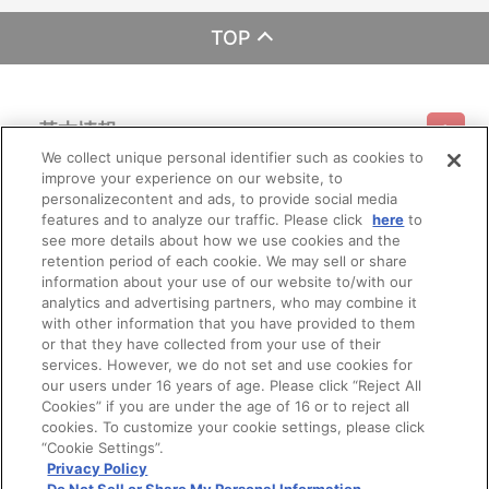
TOP
基本情報
We collect unique personal identifier such as cookies to
improve your experience on our website, to
ご利用情報
利用規約
特定商取引法に基づく表示
プライバシーポリシー
personalizecontent and ads, to provide social media
features and to analyze our traffic. Please click
here
to
see more details about how we use cookies and the
会員メニュー
ご利用ガイド
サイトマップ
お問い合わせ
推奨環境
retention period of each cookie. We may sell or share
プライバシーオプション
会社概要
information about your use of our website to/with our
その他のご案内
analytics and advertising partners, who may combine it
ログイン
会員規約
新規会員登録
Do Not Sell or Share My Personal Information
with other information that you have provided to them
or that they have collected from your use of their
公式X
バンダイナムコフィルムワークス
services. However, we do not set and use cookies for
our users under 16 years of age. Please click “Reject All
Cookies” if you are under the age of 16 or to reject all
cookies. To customize your cookie settings, please click
“Cookie Settings”.
Privacy Policy