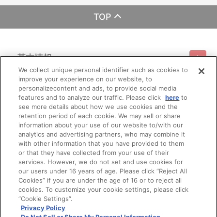
TOP
基本情報
We collect unique personal identifier such as cookies to
improve your experience on our website, to
ご利用情報
利用規約
特定商取引法に基づく表示
プライバシーポリシー
personalizecontent and ads, to provide social media
features and to analyze our traffic. Please click
here
to
see more details about how we use cookies and the
会員メニュー
ご利用ガイド
サイトマップ
お問い合わせ
推奨環境
retention period of each cookie. We may sell or share
プライバシーオプション
会社概要
information about your use of our website to/with our
その他のご案内
analytics and advertising partners, who may combine it
ログイン
会員規約
新規会員登録
Do Not Sell or Share My Personal Information
with other information that you have provided to them
or that they have collected from your use of their
公式X
バンダイナムコフィルムワークス
services. However, we do not set and use cookies for
our users under 16 years of age. Please click “Reject All
Cookies” if you are under the age of 16 or to reject all
cookies. To customize your cookie settings, please click
“Cookie Settings”.
Privacy Policy