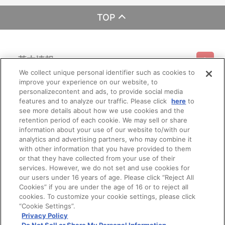
TOP
基本情報
We collect unique personal identifier such as cookies to
improve your experience on our website, to
ご利用情報
利用規約
特定商取引法に基づく表示
プライバシーポリシー
personalizecontent and ads, to provide social media
features and to analyze our traffic. Please click
here
to
see more details about how we use cookies and the
会員メニュー
ご利用ガイド
サイトマップ
お問い合わせ
推奨環境
retention period of each cookie. We may sell or share
プライバシーオプション
会社概要
information about your use of our website to/with our
その他のご案内
analytics and advertising partners, who may combine it
ログイン
会員規約
新規会員登録
Do Not Sell or Share My Personal Information
with other information that you have provided to them
or that they have collected from your use of their
公式X
バンダイナムコフィルムワークス
services. However, we do not set and use cookies for
our users under 16 years of age. Please click “Reject All
Cookies” if you are under the age of 16 or to reject all
cookies. To customize your cookie settings, please click
“Cookie Settings”.
Privacy Policy