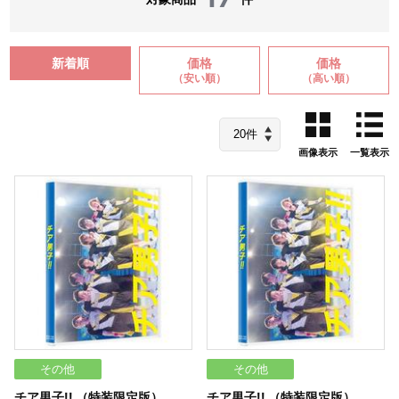
新着順
価格
価格
（安い順）
（高い順）
画像表示
一覧表示
その他
その他
チア男子!! （特装限定版）
チア男子!! （特装限定版）