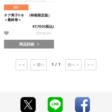
BD
チア男子!! 6 （特装限定版）
＜最終巻＞
¥7,700(税込)
2017.02.24
商品詳細
1
1
＜＜
＜ 前へ
次へ ＞
＞＞