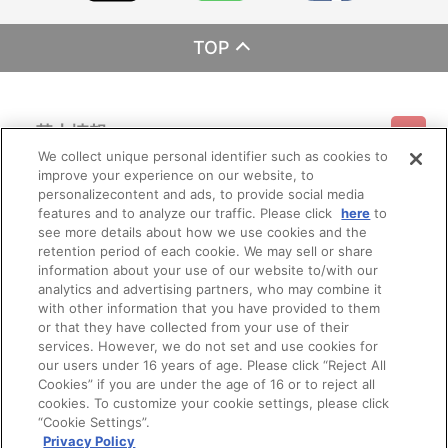
TOP
基本情報
We collect unique personal identifier such as cookies to
improve your experience on our website, to
ご利用情報
利用規約
特定商取引法に基づく表示
プライバシーポリシー
personalizecontent and ads, to provide social media
features and to analyze our traffic. Please click
here
to
see more details about how we use cookies and the
会員メニュー
ご利用ガイド
サイトマップ
お問い合わせ
推奨環境
retention period of each cookie. We may sell or share
プライバシーオプション
会社概要
information about your use of our website to/with our
その他のご案内
analytics and advertising partners, who may combine it
ログイン
会員規約
新規会員登録
Do Not Sell or Share My Personal Information
with other information that you have provided to them
or that they have collected from your use of their
公式X
バンダイナムコフィルムワークス
services. However, we do not set and use cookies for
our users under 16 years of age. Please click “Reject All
Cookies” if you are under the age of 16 or to reject all
cookies. To customize your cookie settings, please click
“Cookie Settings”.
Privacy Policy