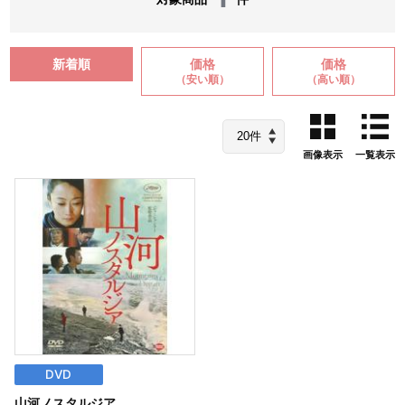
新着順
価格
価格
（安い順）
（高い順）
画像表示
一覧表示
DVD
山河ノスタルジア