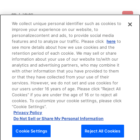
基本情報
We collect unique personal identifier such as cookies to
improve your experience on our website, to
ご利用情報
利用規約
特定商取引法に基づく表示
プライバシーポリシー
personalizecontent and ads, to provide social media
features and to analyze our traffic. Please click
here
to
see more details about how we use cookies and the
会員メニュー
ご利用ガイド
サイトマップ
お問い合わせ
推奨環境
retention period of each cookie. We may sell or share
プライバシーオプション
会社概要
information about your use of our website to/with our
その他のご案内
analytics and advertising partners, who may combine it
ログイン
会員規約
新規会員登録
Do Not Sell or Share My Personal Information
with other information that you have provided to them
or that they have collected from your use of their
公式X
バンダイナムコフィルムワークス
services. However, we do not set and use cookies for
our users under 16 years of age. Please click “Reject All
Cookies” if you are under the age of 16 or to reject all
cookies. To customize your cookie settings, please click
“Cookie Settings”.
Privacy Policy
Do Not Sell or Share My Personal Information
© Bandai Namco Filmworks Inc. All Rights Reserved.
Cookie Settings
Reject All Cookies