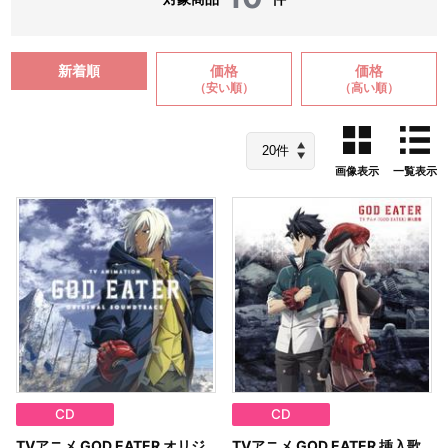
新着順
価格
価格
（安い順）
（高い順）
画像表示
一覧表示
CD
CD
TVアニメ GOD EATER オリジ
TVアニメ GOD EATER 挿入歌