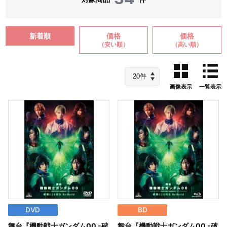
新着順
価格
価格
（安い順）
（高い順）
画像表示
一覧表示
DVD
BD
舞台『機動戦士ガンダム00 -破
舞台『機動戦士ガンダム00 -破