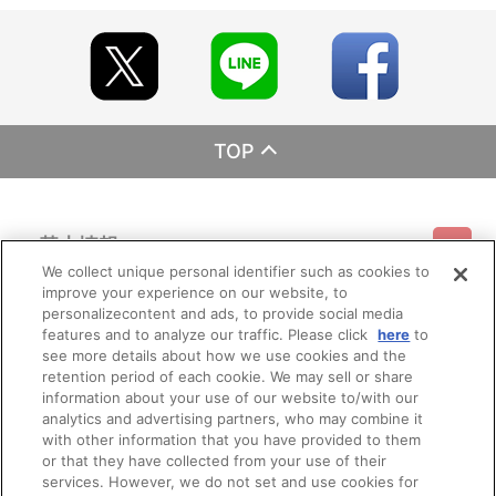
TOP
基本情報
We collect unique personal identifier such as cookies to
improve your experience on our website, to
ご利用情報
利用規約
特定商取引法に基づく表示
プライバシーポリシー
personalizecontent and ads, to provide social media
features and to analyze our traffic. Please click
here
to
see more details about how we use cookies and the
会員メニュー
ご利用ガイド
サイトマップ
お問い合わせ
推奨環境
retention period of each cookie. We may sell or share
プライバシーオプション
会社概要
information about your use of our website to/with our
その他のご案内
analytics and advertising partners, who may combine it
ログイン
会員規約
新規会員登録
Do Not Sell or Share My Personal Information
with other information that you have provided to them
or that they have collected from your use of their
公式X
バンダイナムコフィルムワークス
services. However, we do not set and use cookies for