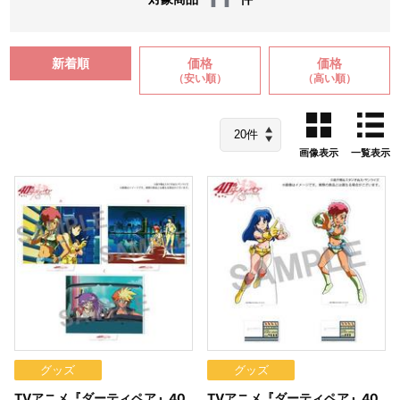
新着順
価格
価格
（安い順）
（高い順）
画像表示
一覧表示
グッズ
グッズ
TVアニメ『ダーティペア』40
TVアニメ『ダーティペア』40