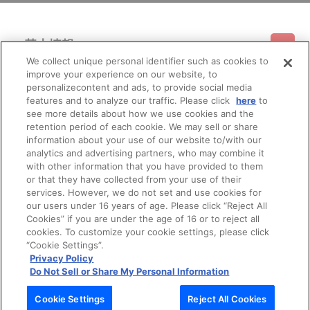
基本情報
We collect unique personal identifier such as cookies to
improve your experience on our website, to
ご利用情報
利用規約
特定商取引法に基づく表示
プライバシーポリシー
personalizecontent and ads, to provide social media
features and to analyze our traffic. Please click
here
to
see more details about how we use cookies and the
会員メニュー
ご利用ガイド
サイトマップ
お問い合わせ
推奨環境
retention period of each cookie. We may sell or share
プライバシーオプション
会社概要
information about your use of our website to/with our
analytics and advertising partners, who may combine it
その他のご案内
ログイン
会員規約
新規会員登録
Do Not Sell or Share My Personal Information
with other information that you have provided to them
or that they have collected from your use of their
公式X
バンダイナムコフィルムワークス
services. However, we do not set and use cookies for
our users under 16 years of age. Please click “Reject All
Cookies” if you are under the age of 16 or to reject all
cookies. To customize your cookie settings, please click
“Cookie Settings”.
Privacy Policy
Do Not Sell or Share My Personal Information
© Bandai Namco Filmworks Inc. All Rights Reserved.
Cookie Settings
Reject All Cookies