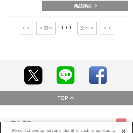
商品詳細
1
1
＜＜
＜ 前へ
次へ ＞
＞＞
TOP
基本情報
We collect unique personal identifier such as cookies to