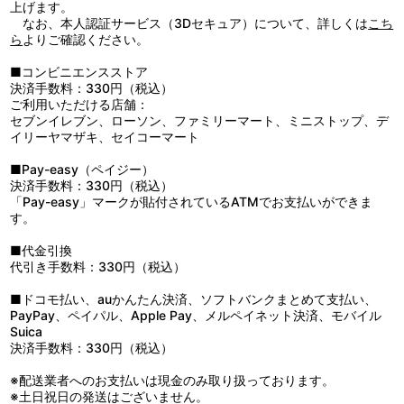
上げます。
なお、本人認証サービス（3Dセキュア）について、詳しくは
こち
ら
よりご確認ください。
■コンビニエンスストア
決済手数料：330円（税込）
ご利用いただける店舗：
セブンイレブン、ローソン、ファミリーマート、ミニストップ、デ
イリーヤマザキ、セイコーマート
■Pay-easy（ペイジー）
決済手数料：330円（税込）
「Pay-easy」マークが貼付されているATMでお支払いができま
す。
■代金引換
代引き手数料：330円（税込）
■ドコモ払い、auかんたん決済、ソフトバンクまとめて支払い、
PayPay、ペイパル、Apple Pay、メルペイネット決済、モバイル
Suica
決済手数料：330円（税込）
※配送業者へのお支払いは現金のみ取り扱っております。
※土日祝日の発送はございません。