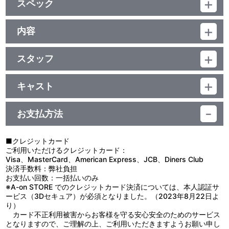
スペック
アヤシくてＨな深小姫女王様ピンナップ、
エンディング曲などのＢＧＭを収録したサントラＣＤ
品番：BCBA-1770
ジャンル：オリジナルアニメ
内容
(本編25分+映像特典8分）／ﾄﾞﾙﾋﾞｰﾃﾞｼﾞﾀﾙ（5.1ch・ｽﾃﾚｵ）／片面
特典
制作年度：2004年
１層／ｽﾀﾝﾀﾞｰﾄﾞ
※映像特典の音声は、ﾄﾞﾙﾋﾞｰﾃﾞｼﾞﾀﾙ（ｽﾃﾚｵ）です。／カラー／確33
スタッフ
８ページ解説書（関田監督インタビュー収録）
【1話収録】
分／4巻
原作：奥瀬サキ・目黒三吉（角川書店「月刊少年エース」連載）／
■第1話「口寄屋」
映像特典
監督：関田 修／シリーズ構成：金巻兼一／キャラクターデザイン：
口寄屋――死者の魂の言葉を聞き、伝えることを生業としている
キャスト
小林明美／メカニックデザイン：宇佐美皓一／音響監督：髙橋秀雄
者――。
立派な口寄屋になる方法①
崔樹深小姫：浅野真澄／柧武惣一郎：杉田智和／椚 アイ：田村ゆか
／音楽：根岸貴幸／音楽制作：イマジン／色彩設定：川上善美／美
崔樹深小姫もSMクラブで働くかたわら、口寄屋の世界で生きて
＜出演：浅野真澄、田村ゆかり、杉田智和、関田修＞
り／アイの姉：岡村明美／古賀：二又一成／芝田：小形 満／管理
術監督：西川淳一郎／撮影監督：荒川浩介／制作：ハルフィルムメ
いた。そして、いつものように都の生活対策課に勤める惣一郎から
お支払方法
人：斉藤瑞樹／舎弟：永野善一／ミツル：岸尾大輔 他
ーカー／製作：バンダイビジュアル／脚本：金巻兼一／演出・絵コ
依頼が入る。内容はマンションに現れる母子の霊を浄化すること。
ンテ：関田 修／作画監督：小林明美 他
母が子を虐待死させ、自らも命を絶ったというが……真相は一人の
少女とクマのぬいぐるみが握っていた……。
■クレジットカード
ご利用いただけるクレジットカード：
Visa、MasterCard、American Express、JCB、Diners Club
決済手数料：弊社負担
お支払い回数：一括払いのみ
※A-on STORE でのクレジットカード決済については、本人認証サ
ービス（3Dセキュア）が必須となりました。（2023年8月22日よ
り）
カード不正利用被害からお客様を守る安心安全のためのサービス
となりますので、ご理解の上、ご利用いただきますようお願い申し