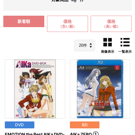
新着順
価格
価格
（安い順）
（高い順）
画像表示
一覧表示
DVD
BD
EMOTION the Best AIKa DVD-
AIKa ZERO ①