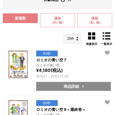
新着順
価格
価格
（安い順）
（高い順）
画像表示
一覧表示
DVD
ロミオの青い空 7
ロミオの青い空
¥4,180(税込)
発売日：2001.11.25
商品詳細
DVD
ロミオの青い空 8＜最終巻＞
ロミオの青い空