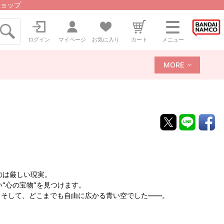
ョップ
ログイン
マイページ
お気に入り
カート
メニュー
MORE
のは厳しい現実。
“心の宝物”を見つけます。
。そして、どこまでも自由に広かる青い空でした――。