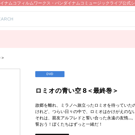
イナムコフィルムワークス・バンダイナムコミュージックライブ公式シ
巻＞
DVD
ロミオの青い空 8＜最終巻＞
故郷を離れ、ミラノへ旅立ったロミオを待っていた
けれど、つらい日々の中で、ロミオはかけがえのない
それは、親友アルフレドと誓い合った永遠の友惰…
誓おう！ぼくたちはずっと一緒だ！