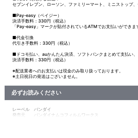
セブンイレブン、ローソン、ファミリーマート、ミニストップ、
■Pay-easy（ペイジー）
決済手数料：330円（税込）
「Pay-easy」マークが貼付されているATMでお支払いができま
■代金引換
代引き手数料：330円（税込）
■ドコモ払い、auかんたん決済、ソフトバンクまとめて支払い、Pay
決済手数料：330円（税込）
※配送業者へのお支払いは現金のみ取り扱っております。
※土日祝日の発送はございません。
必ずお読みください
レーベル バンダイ
発売元 バンダイナムコフィルムワークス
販売元 バンダイナムコフィルムワークス
(c)NIPPON ANIMATION CO.,LTD.1995