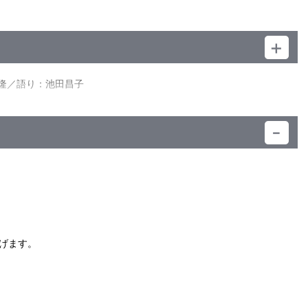
ミオはみんなで行くために20リラを稼ごうと、建物の掃除を引
それを買い戻すために20リラを使うロミオ。サーカスには行け
／ｷｬﾗｸﾀｰﾃﾞｻﾞｲﾝ：佐藤好春／美術設定：伊藤主計／美術監
ロミオは、その間にアルフレドが好きだった本『白鯨』を読むこ
気持ちを伝えようと、クリスマスプレゼントを計画。それは、二
本欽隆／語り：池田昌子
ジョバンニに、黒い兄弟と狼団で平和同盟を結んでほしいと申し
カや黒い兄弟の仲間たち、そしてカセラ教授とも別れ、一人で歩
）
げます。