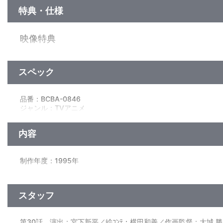
特典・仕様
映像特典
カラオケ「空へ…」（ステレオ）
スペック
他、仕様
ｼﾞｬｹｯﾄはｷｬﾗｸﾀｰﾃﾞｻﾞｲﾝ・佐藤好春によるｲﾗｽﾄ仕様
品番：BCBA-0846
ジャンル：TVアニメ
ﾄﾞﾙﾋﾞｰﾃﾞｼﾞﾀﾙ（ｽﾃﾚｵ）／片面1層／ｽﾀﾝﾀﾞｰﾄﾞ／日本語字幕
内容
制作年度：1995年
【4話収録】
■第30話「最後の誓い」
スタッフ
アルフレドの死に泣き崩れるロミオ。悲しい知らせは、仲問た
直らせようと、決闘を申しこむダンテ。ビアンカも、アルフレド
分たちの手でアルフレドの葬式を行うのだった…。
第30話 演出：宮下新平／絵ｺﾝﾃ：横田和善／作画監督：大城 