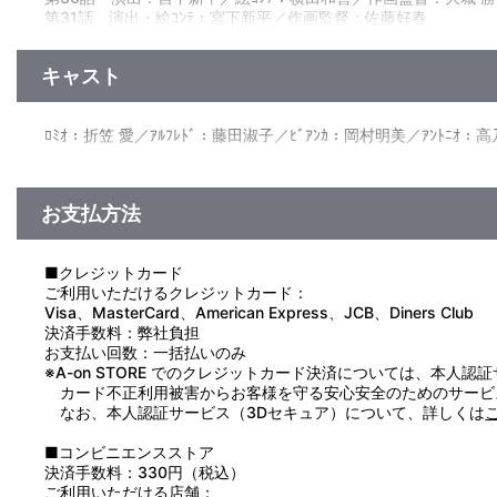
■第31話「本当の宝物」
第31話 演出・絵ｺﾝﾃ：宮下新平／作画監督：佐藤好春
ミラノにサーカスがやってきた。華やかなパレードに胸が躍るロ
第32話 演出：西田健一／絵ｺﾝﾃ：横田和善／作画監督：佐藤好
き受ける。そして、ついに20リラを手に入れた。そんな時、ミ
第33話 演出・絵ｺﾝﾃ：楠葉宏三／作画監督：井上 鋭、佐藤好春
なかったが、黒い兄弟はお金よりも大切な何かを知るのだった。
キャスト
■第32話「素敵なクリスマスイブ」
原作：ﾘｻﾞ・ﾃﾂﾅｰ（「黒い兄弟」より）／製作：本橋浩一／製作
クリスマスが近づいたある日。ロミオは仕事中に足を骨折し、
督：川口正明／音響監督：藤野貞義／ﾌﾟﾛﾃﾞｭｰｻｰ：余語昭夫、鈴木吉
とに挑戦する。カセラ教授はロミオとビアンカを研究室に案内し
ﾛﾐｵ：折笠 愛／ｱﾙﾌﾚﾄﾞ：藤田淑子／ﾋﾞｱﾝｶ：岡村明美／ｱﾝﾄﾆ
人から教授へのメッセージをこめた人形劇だった…。
■第33話（最終話）「空へ！自由の翼にのって」
――春。ロミオが故郷へ帰る日がやってきた。ロッシ親方に別
出る。ジョバンニもそれに応じ、アルフレドの望んだ平和が実現
お支払方法
き出す。目の前には、懐かしいソノーニョ村の風景が広がってい
■クレジットカード
ご利用いただけるクレジットカード：
Visa、MasterCard、American Express、JCB、Diners Club
決済手数料：弊社負担
お支払い回数：一括払いのみ
※A-on STORE でのクレジットカード決済については、本人認
カード不正利用被害からお客様を守る安心安全のためのサービ
なお、本人認証サービス（3Dセキュア）について、詳しくは
■コンビニエンスストア
決済手数料：330円（税込）
ご利用いただける店舗：