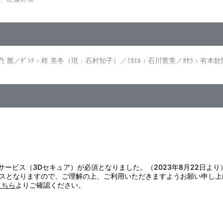
ミオたち。しかし、サーカスには一人2リラの入場料が必要だった。ロ
春
カエルは街で壊した壷の弁償代に、母親のペンダントを取られてしまう。
管理：本橋寿一／企画：佐藤昭司、清水賢治／脚本：島田 満／音楽：若草 惠
カセラ教授の家で療養することになった。思いがけない休暇をもらった
弘／監督：楠葉宏三／制作：日本ｱﾆﾒｰｼｮﾝ、ﾌｼﾞﾃﾚﾋﾞ
、二人を知識の世界へと導く。ロミオとビアンカはカセラ教授に感謝の
ｵ：高乃 麗／ﾀﾞﾝﾃ：柊 美冬（現：石村知子）／ﾐｶｴﾙ：石川寛美／ｶｾﾗ：有
れを告げ、アルフレドの墓へ向かうと、そこへ狼団が現れた。ロミオは
することになった。ミラノを去るロミオたち。やがて、ロミオはビアン
た…。
証サービス（3Dセキュア）が必須となりました。（2023年8月22日より
スとなりますので、ご理解の上、ご利用いただきますようお願い申し上
こちら
よりご確認ください。