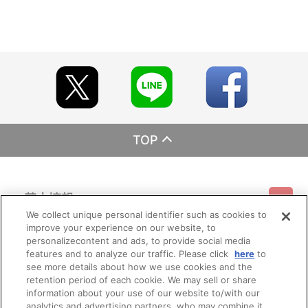
TOP
基本情報
We collect unique personal identifier such as cookies to
improve your experience on our website, to
ご利用情報
利用規約
特定商取引法に基づく表示
プライバシーポリシー
personalizecontent and ads, to provide social media
features and to analyze our traffic. Please click
here
to
see more details about how we use cookies and the
会員メニュー
ご利用ガイド
サイトマップ
お問い合わせ
推奨環境
retention period of each cookie. We may sell or share
プライバシーオプション
会社概要
information about your use of our website to/with our
その他のご案内
analytics and advertising partners, who may combine it