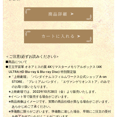
＜ご注意(必ずお読みください)＞
■商品について
●王立宇宙軍 オネアミスの翼 4Kリマスターメモリアルボックス (4K
ULTRA HD Blu-ray & Blu-ray Disc) 特別限定版
※「上映劇場」「バンダイナムコフィルムワークス公式ショップ A-on
STORE」「プレミアムバンダイ」「エヴァンゲリオンストア」のみで
のお取り扱いとなります。
※上映劇場では、2022年10月28日（金）より販売いたします。
※イベント等で販売する場合がございます。
※商品画像はイメージです。実際の商品仕様が異なる場合がございます。
あらかじめご了承ください。
※準備数に限りがございます。準備数に達した場合、早期にご注文の受付
を終了させていただくことがございます。