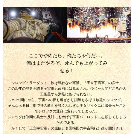
ここでやめたら、俺たちゃ何だ…。
俺はまだやるぞ、死んでも上がってみ
せる！
シロツグ・ラーダット。彼は戦わない軍隊、「王立宇宙軍」の兵士。
この30年の歴史を誇る宇宙軍も政府には見放され、今じゃ人間どころか人
工衛星すら満足にあげられない。
いつの間にやら、宇宙への夢も遠ざかり訓練もさぼり放題のシロツグ。
そんなある日、街で神の教えを説くふしぎな少女リイクニに出会ったこと
でシロツグの運命は変わってしまった。
シロツグは仲間の兵士の反対にもめげず宇宙パイロットに志願してしまっ
たのである。
かくして「王立宇宙軍」の威信と名誉挽回の宇宙飛行計画が開始され
た…。