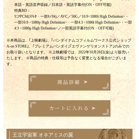
本語・英語音声収録／日本語・英語字幕付(ON・OFF可能)
特典BD：
ﾘﾆｱPCM(ｽﾃﾚｵ・一部ﾓﾉﾗﾙ)／AVC／50G／16:9<1080i High Definition>・
一部16:9 <1080p High Definition>・一部4:3 <1080i High Definition>・一部
4:3 <1080p High Definition>／一部英語字幕付(ON・OFF可能)
※本商品は、｢上映劇場｣、｢バンダイナムコフィルムワークス公式ショップ
A-on STORE｣、｢プレミアムバンダイ｣｢エヴァンゲリオンストア｣のみでの
お取り扱いとなります。
※上映劇場では、2022年10月28日(金)より販売い
たします。
※商品の特典・仕様等は予告なく変更となる場合がございま
す。
王立宇宙軍 オネアミスの翼