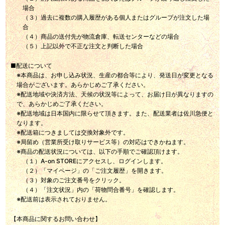
場合
（３）過去に複数の購入履歴がある個人またはグループが注文した場
合
（４）商品の送付先が物流倉庫、転送センターなどの場合
（５）上記以外で不正な注文と判断した場合
■配送について
※本商品は、お申し込み状況、生産の都合等により、発送日が変更となる
場合がございます。あらかじめご了承ください。
※配送地域や決済方法、天候の状況等によって、お届け日が異なりますの
で、あらかじめご了承ください。
※配送地域は日本国内に限らせて頂きます。また、配送業者は佐川急便と
なります。
※配送箱につきましては交換対象外です。
※局留め（営業所受け取りサービス等）の対応はできかねます。
※商品の配送状況については、以下の手順でご確認頂けます。
（１）A-on STOREにアクセスし、ログインします。
（２）「マイページ」の「ご注文履歴」を開きます。
（３）対象のご注文番号をクリック。
（４）「注文状況」内の「荷物問合番号」を確認します。
※配送前は表示されておりません。
【本商品に関するお問い合わせ】