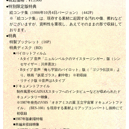
●税込価格：¥15,000
●特別限定版特典
絵コンテ集（1986年10月4日バージョン）（442P）
※「絵コンテ集」は、現存する素材に起因する汚れや傷、擦れなど
がございますが、資料性を重視し、あえてそのままの形で収録して
おります。
●特典
特製ブックレット（16P）
特典ディスク（BD）
■パイロットフィルム
・Aタイプ 音声「ニュルンベルクのマイスタージンガー」版（シン
セサイザー：川井憲次）
・Bタイプ 音声「俺ら宇宙のパイロット」版（「ゴジラ伝説Ⅲ」よ
り。映画『妖星ゴラス』劇中歌） ※初収録
・リテイク版 ※音声はAタイプ
■ドキュメントファイル
制作風景やGAINAXスタッフへのインタビューなどが収められたド
キュメンタリー映像。
※1987年発売のVHS「オネアミスの翼 王立宇宙軍 ドキュメントファ
イル」（BES-166）を現存する素材よりアップコンバートし抜粋にて
初収録
■1987年版劇場特報
■本編未収録映像