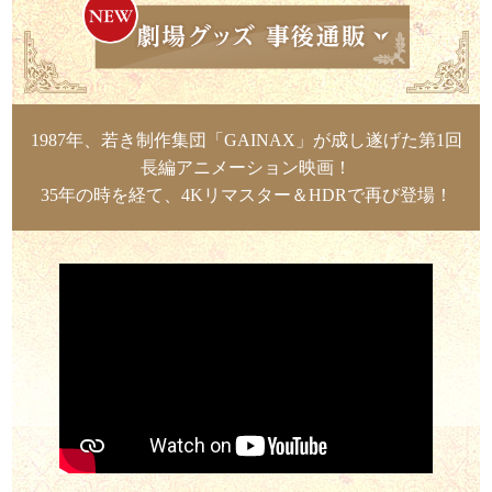
1987年、若き制作集団「GAINAX」が成し遂げた第1回
長編アニメーション映画！
35年の時を経て、4Kリマスター＆HDRで再び登場！