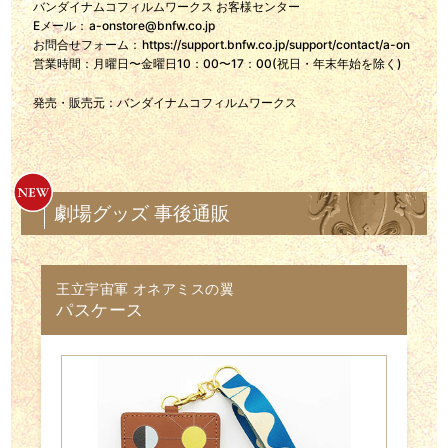
バンダイナムコフィルムワークス お客様センター
Eメール：
a-onstore@bnfw.co.jp
お問合せフォーム：
https://support.bnfw.co.jp/support/contact/a-on
営業時間：月曜日〜金曜日10：00〜17：00(祝日・年末年始を除く)
発売・販売元：バンダイナムコフィルムワークス
劇場グッズ 事後通販
王立宇宙軍 オネアミスの翼
パスケース