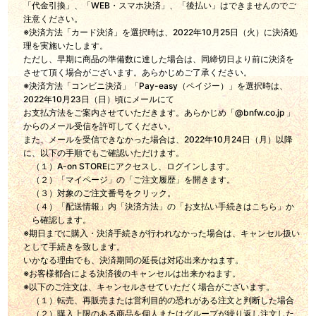
「代金引換」、「WEB・スマホ決済」、「後払い」はできませんのでご
注意ください。
※決済方法「カード決済」を選択時は、2022年10月25日（火）に決済処
理を実施いたします。
ただし、早期に商品の準備数に達した場合は、同締切日より前に決済を
させて頂く場合がございます。あらかじめご了承ください。
※決済方法「コンビニ決済」「Pay-easy（ペイジー）」を選択時は、
2022年10月23日（日）頃にメールにて
お支払方法をご案内させていただきます。あらかじめ「@bnfw.co.jp 」
からのメール受信を許可してください。
また、メールを受信できなかった場合は、2022年10月24日（月）以降
に、以下の手順でもご確認いただけます。
（１）A-on STOREにアクセスし、ログインします。
（２）「マイページ」の「ご注文履歴」を開きます。
（３）対象のご注文番号をクリック。
（４）「配送情報」内「決済方法」の「お支払い手続きはこちら」か
ら確認します。
※期日までに購入・決済手続きが行われなかった場合は、キャンセル扱い
として手続きを致します。
いかなる理由でも、決済期間の延長は対応出来かねます。
※お客様都合による決済後のキャンセルは出来かねます。
※以下のご注文は、キャンセルさせていただく場合がございます。
（１）転売、再販売または営利目的の恐れがある注文と判断した場合
（２）購入上限のある商品を個人またはグループが繰り返し注文した