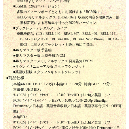
※SD版よりアップコンバート収録
■BGM集（2022年バージョン）
多数のイメージボードとともにお届けする「BGM集」。
※LDメモリアルボックス（BEAL-367）収録の内容を映像のみ一部
素材変更による再編集を行った2022年バージョン。
■ブックレットデジタルアーカイブ
※既発商品（LD：BELL-140、BEAL-367、BELL-460、BELL-1141、
BEAL-1142／DVD：BCBA-0007、BCBA-0245／Blu-ray：BCXA-
0002）に封入のブックレットを静止画にて収録。
■4Kリマスター版 予告編
■4Kリマスター版 上映告知TVCM
■4Kリマスターメモリアルボックス 発売告知TVCM
■サウンドリニューアル版 スタッフクレジット
■英語吹替版 スタッフ＆キャストクレジット
●商品仕様
（本編4K UHD BD：120分+本編BD：120分+特典BD：123分）
本編4K UHD BD：
ﾘﾆｱPCM（ﾄﾞﾙﾋﾞｰｻﾗｳﾝﾄﾞ）・ﾄﾞﾙﾋﾞｰTrueHD（5.1ch)／英語・ﾘﾆｱ
PCM（ﾄﾞﾙﾋﾞｰｻﾗｳﾝﾄﾞ）／HEVC／100G／16:9<2160p UltraHigh
Definition>／日本語・英語音声収録／日本語・英語字幕付(ON・OFF可
能)
本編BD：
ﾘﾆｱPCM（ﾄﾞﾙﾋﾞｰｻﾗｳﾝﾄﾞ）・ﾄﾞﾙﾋﾞｰTrueHD（5.1ch)／英語・ﾘﾆｱ
PCM（ﾄﾞﾙﾋﾞｰｻﾗｳﾝﾄﾞ）／AVC／50G／16:9<1080p High Definition>／日