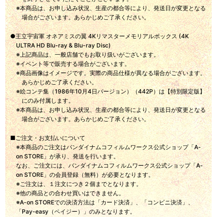
※本商品は、お申し込み状況、生産の都合等により、発送日が変更となる
場合がございます。あらかじめご了承ください。
●王立宇宙軍 オネアミスの翼 4Kリマスターメモリアルボックス (4K
ULTRA HD Blu-ray & Blu-ray Disc)
※上記商品は、一般店舗でもお取り扱いがございます。
※イベント等で販売する場合がございます。
※商品画像はイメージです。実際の商品仕様が異なる場合がございます。
あらかじめご了承ください。
※絵コンテ集（1986年10月4日バージョン）（442P）は【特別限定版】
にのみ付属します。
※本商品は、お申し込み状況、生産の都合等により、発送日が変更となる
場合がございます。あらかじめご了承ください。
■ご注文・お支払いについて
※本商品のご注文はバンダイナムコフィルムワークス公式ショップ「A-
on STORE」が承り、発送を行います。
なお、ご注文には、バンダイナムコフィルムワークス公式ショップ「A-
on STORE」の会員登録（無料）が必要となります。
※ご注文は、１注文につき２個までとなります。
※他の商品との合わせ買いはできません。
※A-on STOREでの決済方法は「カード決済」、「コンビニ決済」、
「Pay-easy（ペイジー）」のみとなります。