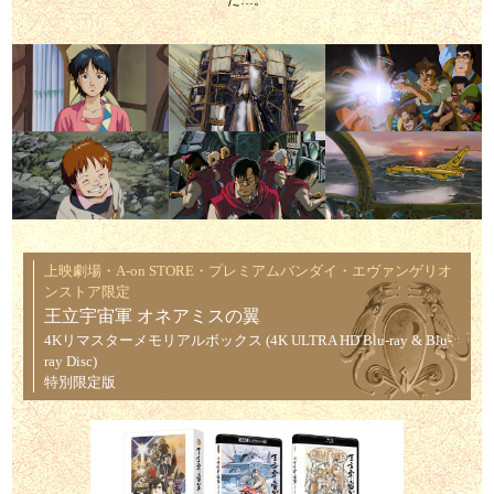
上映劇場・A-on STORE・プレミアムバンダイ・エヴァンゲリオ
ンストア限定
王立宇宙軍 オネアミスの翼
4Kリマスターメモリアルボックス (4K ULTRA HD Blu-ray & Blu-
ray Disc)
特別限定版