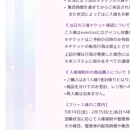
状況により当日スタッフが入場チ
集合時間を過ぎてからご来店され
また状況によってはご入場をお断
当日の入場チケット確認につい
ご入場はeventosにログインし
※チケットはご予約の日時のみ有効
※チケットの転売行為は禁止とさせ
上記の様な行為が発覚した場合には
※本システムに掛かるすべての通信
入場規制中の商品購入について
ご購入はお1人様1会計限りとなり
商品を分けてのお会計、レジ列へ
再入場は出来ません。
フリー入場のご案内
3月14日(金)・2月15日(土)各
混雑状況に応じて入場規制や整理券
その場合、整理券の配布時間や集合