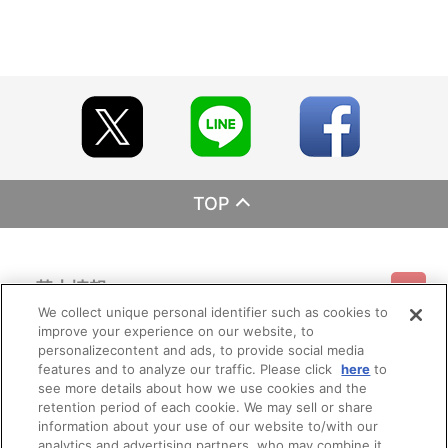
TOP
基本情報
We collect unique personal identifier such as cookies to
improve your experience on our website, to
ご利用情報
利用規約
特定商取引法に基づく表示
プライバシーポリシー
personalizecontent and ads, to provide social media
features and to analyze our traffic. Please click
here
to
see more details about how we use cookies and the
会員メニュー
ご利用ガイド
サイトマップ
お問い合わせ
推奨環境
retention period of each cookie. We may sell or share
プライバシーオプション
会社概要
information about your use of our website to/with our
その他のご案内
analytics and advertising partners, who may combine it