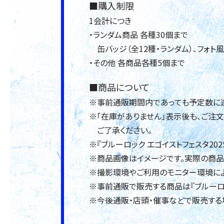
■購入制限
1会計につき
・ランダム商品 各種30個まで
缶バッジ（全12種・ランダム）、フォト風
・その他 各商品各種5個まで
■商品について
※事前通販期間内であっても予定数に達
※「在庫がありません」表示後も、ご注
ご了承ください。
※『ブルーロック エゴイストフェスタ2
※商品画像はイメージです。実際の商品
※撮影環境やご利用のモニター環境によ
※事前通販で販売する商品は『ブルーロッ
※今後通販・店頭・催事などで販売する