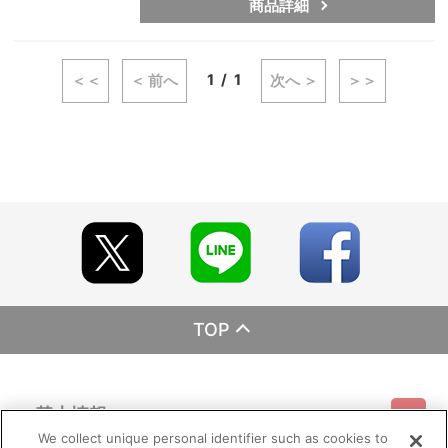
商品詳細
1
1
＜＜
＜ 前へ
次へ ＞
＞＞
TOP
基本情報
We collect unique personal identifier such as cookies to