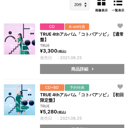
画像表示
一覧表示
CD
A-on特典
TRUE 4thアルバム「コトバアソビ」【通常
盤】
TRUE
¥3,300
(税込)
発売日 ：2021.08.25
商品詳細
CD+BD
予約特典
TRUE 4thアルバム「コトバアソビ」【初回
限定盤】
TRUE
¥5,280
(税込)
発売日 ：2021.08.25