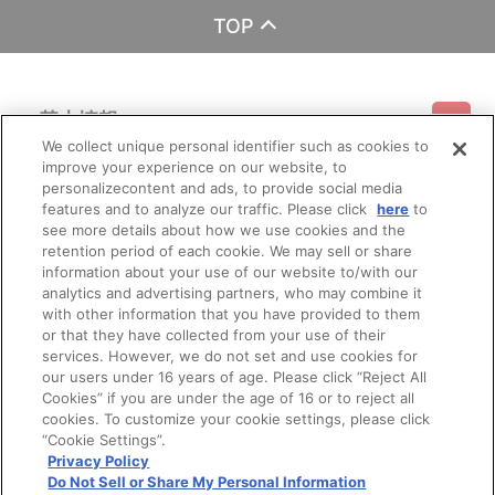
TOP
基本情報
We collect unique personal identifier such as cookies to
improve your experience on our website, to
ご利用情報
利用規約
特定商取引法に基づく表示
プライバシーポリシー
personalizecontent and ads, to provide social media
features and to analyze our traffic. Please click
here
to
see more details about how we use cookies and the
会員メニュー
ご利用ガイド
サイトマップ
お問い合わせ
推奨環境
retention period of each cookie. We may sell or share
プライバシーオプション
会社概要
information about your use of our website to/with our
analytics and advertising partners, who may combine it
その他のご案内
ログイン
会員規約
新規会員登録
Do Not Sell or Share My Personal Information
with other information that you have provided to them
or that they have collected from your use of their
公式X
バンダイナムコフィルムワークス
services. However, we do not set and use cookies for
our users under 16 years of age. Please click “Reject All
Cookies” if you are under the age of 16 or to reject all
cookies. To customize your cookie settings, please click
“Cookie Settings”.
Privacy Policy
Do Not Sell or Share My Personal Information