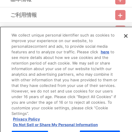
いたします。
※本商品は、ラブライブ！シリーズ購買部（A-on STORE プレミ
ご利用情報
アムバンダイ支店）にて販売される商品と同じ商品となります。
利用規約
特定商取引法に基づく表示
プライバシーポリシー
※本商品は準備数に限りがございます。準備数に達した場合、早
期にご注文の受付を終了させていただくことがございます。
会員メニュー
※ご要望多数の場合、お届け時期を変更し、再度受注を行うこと
ご利用ガイド
サイトマップ
お問い合わせ
推奨環境
プライバシーオプション
会社概要
We collect unique personal identifier such as cookies to
がございます。
improve your experience on our website, to
※「在庫がありません」表示後も、ご注文のキャンセルや支払い
その他のご案内
personalizecontent and ads, to provide social media
期限切れが発生した際は販売を再開させていただく場合がございま
ログイン
会員規約
新規会員登録
Do Not Sell or Share My Personal Information
features and to analyze our traffic. Please click
here
to
す。あらかじめご了承ください。
※仕様等は予告なく変更となる場合がございます。
see more details about how we use cookies and the
公式X
バンダイナムコフィルムワークス
※撮影環境やご利用のモニター環境により、実物と多少異なって
retention period of each cookie. We may sell or share
見える場合がございます。
information about your use of our website to/with our
※商品画像はイメージです。実際の仕様とは異なる場合がござい
analytics and advertising partners, who may combine it
ます。あらかじめご了承ください。
with other information that you have provided to them or
※すでにご注文しているかのご確認には、「マイページ」→「ご
that they have collected from your use of their services.
注文履歴」にてご確認いただけます。
However, we do not set and use cookies for our users
under 16 years of age. Please click “Reject All Cookies” if
■ご注文・お支払いについて
you are under the age of 16 or to reject all cookies. To
※ご注文は、１注文につき5個までとなります。
© Bandai Namco Filmworks Inc. All Rights Reserved.
customize your cookie settings, please click “Cookie
※本商品のご注文はバンダイナムコフィルムワークス公式ショッ
Settings”.
プ『A-on STORE』が承り、発送を行います。
Privacy Policy
なお、ご注文には、バンダイナムコフィルムワークス公式ショ
Do Not Sell or Share My Personal Information
ップ『A-on STORE』の会員登録（無料）が必要となります。
※本商品は、他の商品との買い合わせはできません。