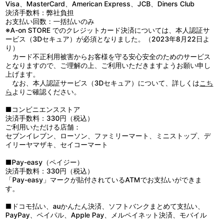
【使用上の注意】
生産エリア：中国
Visa、MasterCard、American Express、JCB、Diners Club
● 天災等の不可抗力や、お客様の取り扱いによる不注意、不当な修
※仕様等は予告なく変更する場合がございます。
決済手数料：弊社負担
理・改造による故障・破壊等は保証いたしかねます。
お支払い回数：一括払いのみ
● お子様の手の届かない所に保管してください。
※A-on STORE でのクレジットカード決済については、本人認証サ
● キャリーバーを上げ下げする際、指など挟まれないよう十分気を
ービス（3Dセキュア）が必須となりました。（2023年8月22日よ
付けてください。
り）
● ぶつけたり、落としたり、大きな衝撃を与えますと故障や破損の
カード不正利用被害からお客様を守る安心安全のためのサービス
恐れがあります。
となりますので、ご理解の上、ご利用いただきますようお願い申し
● 収納物の安全保護と盗難防止の為、ご使用の際は必ず施錠をして
上げます。
ください。
なお、本人認証サービス（3Dセキュア）について、詳しくは
こち
● 直射日光のあたる場所や、高温・多湿の場所、ほこりの多い場所
ら
よりご確認ください。
に保管しないでください。
● 本品の転倒には十分ご注意ください。
■コンビニエンスストア
● 傾斜している所には置かないで下さい。転倒する場合がありま
決済手数料：330円（税込）
す。
ご利用いただける店舗：
● 商品の廃棄について、環境を守るため不法投棄はしないでくださ
セブンイレブン、ローソン、ファミリーマート、ミニストップ、デ
い。お住まいの各自治体の指示に従い、処分・廃棄してください。
イリーヤマザキ、セイコーマート
●バッグの内側に匂いがありますので、気になる場合は開けた状態
で風通しの良い場所へ置いてください。
■Pay-easy（ペイジー）
● 本体が汚れたときは、乾いた布等で拭き取って下さい。汚れのひ
決済手数料：330円（税込）
どい時は、中性洗剤を含ませた布で拭き取ってください。
「Pay-easy」マークが貼付されているATMでお支払いができま
● 高温に近づけたり、ベンジン、シンナー、アルコール等溶剤を使
す。
用したり、保管する時にナフタリンなど、防虫剤を使用したりする
事は変形、変色の原因になりますのでおやめください。
■ドコモ払い、auかんたん決済、ソフトバンクまとめて支払い、
● 保管する時は風通しのよい場所で保管してください。
PayPay、ペイパル、Apple Pay、メルペイネット決済、モバイル