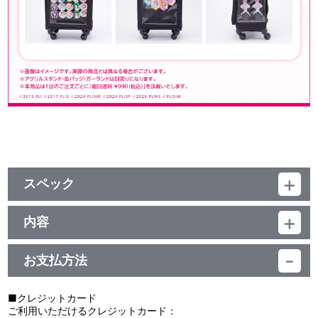
スペック
品番：TUJ-01765
ジャンル：その他
内容
素材：ポリエステル
ラブライブ！シリーズ 15周年記念の購買部グッズ第四弾、15周年
サイズ：本体：約 W340mm×H530mm×D200mm
記念ロゴを使用したカスタムキャリーケースが登場！缶バッジとト
持ち手：最大長さ530mm
お支払方法
レカ用のカスタムシートが付属したほか、正面についたチェーンに
容量：約 34L
キーホルダーなどを吊り下げることも可能！
缶バッジ用カスタムシート：約 W290mm×H360mm
好きなアイテムでカスタマイズしてイベントなどに参加しよう♪
トレカ用カスタムシート：約 W290mm×H360mm ※収納可能ト
■クレジットカード
レカサイズ：約 W55mm×H85mm（12枚収納可能）
ご利用いただけるクレジットカード：