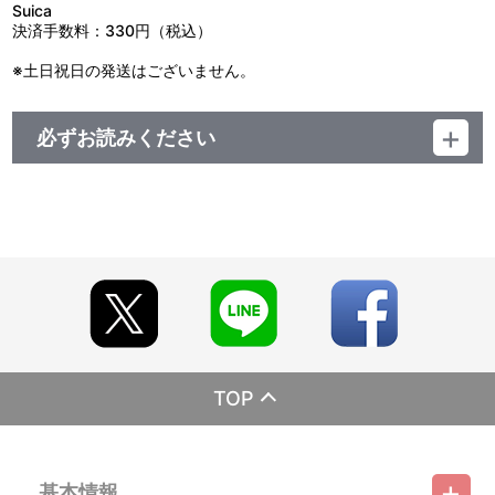
● キャスターの滑りが悪くなった場合は、市販の潤滑油、またはシ
Suica
リコンスプレーなどをキャスター部にさしてください。
決済手数料：330円（税込）
※土日祝日の発送はございません。
必ずお読みください
■注文受付期間：2026年7月3日(金)～2026年7月20日(月・
祝)23:59まで
■発送予定：2026年11月上旬
【本商品の内容】
ラブライブ！シリーズ 15周年記念 カスタムキャリーケース
【商品の取り扱い】
ラブライブ！シリーズ購買部（プレミアムバンダイ、A-on
STORE）
ゲーマーズ
※イベント会場や海外等で販売する場合がございます。詳細は
TOP
公式サイト等でご案内いたします。
【ご注意（必ずお読みください）】
■商品について
基本情報
※本商品は1回のご注文ごとに「個別送料 ¥990（税込）」を頂戴