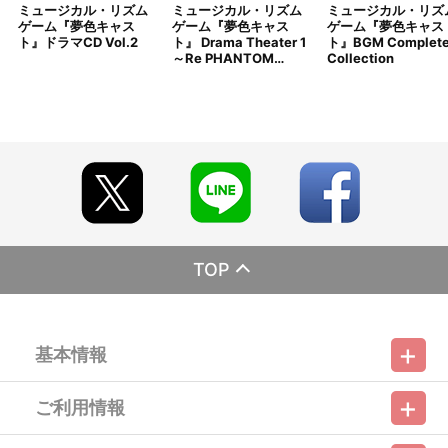
ミュージカル・リズム
ミュージカル・リズム
ミュージカル・リズ
期にご注文の受付を終了させていただくことがございます。
ゲーム『夢色キャス
ゲーム『夢色キャス
ゲーム『夢色キャス
※「在庫がありません」表示後も、ご注文のキャンセルや支払い
ト』ドラマCD Vol.2
ト』 Drama Theater 1
ト』BGM Complet
期限切れが発生した際は販売を再開させていただく場合がございま
～Re PHANTOM…
Collection
す。あらかじめご了承ください。
※仕様等は予告なく変更となる場合がございます。
※撮影環境やご利用のモニター環境により、実物と多少異なって
見える場合がございます。
※商品画像はイメージです。実際の仕様とは異なる場合がござい
ます。あらかじめご了承ください。
※すでにご注文しているかのご確認には、「マイページ」→「ご
注文履歴」にてご確認いただけます。
■特典について
※対象商品1点につき、特典を1つ差し上げます。
※ショッピングカート画面に「複製サイン入りL判ブロマイド12
TOP
枚セット」の表示が無い場合、特典は終了となっております。
あらかじめご了承ください。
※特典は商品に同梱してお届けいたします。
※特典画像はイメージです。実際の仕様とは異なる場合がござい
基本情報
ます。あらかじめご了承ください。
※特典・仕様等は予告なく変更となる場合がございます。
ご利用情報
■ご注文・お支払いについて
利用規約
特定商取引法に基づく表示
プライバシーポリシー
※ご注文は、１注文につき2個までとなります。
※本商品のご注文はバンダイナムコフィルムワークス公式ショッ