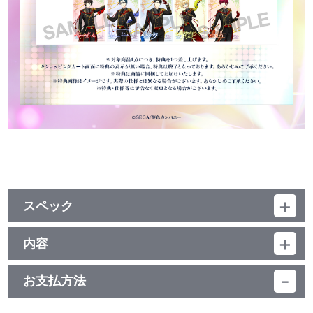
スペック
品番：TU-15469
ジャンル：その他
内容
素材：紙
【使用上の注意】
サイズ：B5／本文1,000ページ以上＋表紙＋カバー
●本来の用途以外で使用しないでください。
生産エリア：日本
お支払方法
●小さなお子様の手の届くところに置かないでください。
●火気や高温のものに近づけないでください。