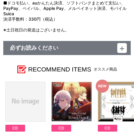
■ドコモ払い、auかんたん決済、ソフトバンクまとめて支払い、
PayPay、ペイパル、Apple Pay、メルペイネット決済、モバイル
Suica
決済手数料：330円（税込）
※土日祝日の発送はございません。
必ずお読みください
■注文受付期間：2026年7月8日(水)～
■お届け予定：2026年9月下旬以降順次発送
RECOMMEND ITEMS
オススメ商品
【商品の取り扱い】
A-on STORE
エビテン[ebten]
アニメイト
※今後、その他店舗やイベント会場、海外等で販売する場合がご
ざいます。詳細は公式サイト等でご案内いたします。
【ご注意（必ずお読みください）】
■商品について
※本商品は、エビテン[ebten]、アニメイトにて販売される商品と
同じ商品となります。
CD
CD
CD
※本商品は準備数に限りがございます。準備数に達した場合、早