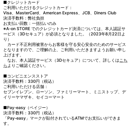
●高温多湿、直射日光の当たる場所での保管はお避けください。
■クレジットカード
●商品に記載の取扱方法をよく読み、正しくご使用ください。
ご利用いただけるクレジットカード：
Visa、MasterCard、American Express、JCB、Diners Club
決済手数料：弊社負担
お支払い回数：一括払いのみ
※A-on STORE でのクレジットカード決済については、本人認証サ
ービス（3Dセキュア）が必須となりました。（2023年8月22日よ
り）
カード不正利用被害からお客様を守る安心安全のためのサービス
となりますので、ご理解の上、ご利用いただきますようお願い申し
上げます。
なお、本人認証サービス（3Dセキュア）について、詳しくは
こち
ら
よりご確認ください。
■コンビニエンスストア
決済手数料：330円（税込）
ご利用いただける店舗：
セブンイレブン、ローソン、ファミリーマート、ミニストップ、デ
イリーヤマザキ、セイコーマート
■Pay-easy（ペイジー）
決済手数料：330円（税込）
「Pay-easy」マークが貼付されているATMでお支払いができま
す。