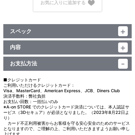
お気に入りに追加する
スペック
品番：TU-15422
ジャンル：その他
内容
素材：紙
【使用上の注意】
サイズ：約 H54mm×W86mm
●本来の用途以外で使用しないでください。
生産エリア：日本
お支払方法
●小さなお子様の手の届くところに置かないでください。
●火気や高温のものに近づけないでください。
●高温多湿、直射日光の当たる場所での保管はお避けください。
■クレジットカード
ご利用いただけるクレジットカード：
Visa、MasterCard、American Express、JCB、Diners Club
決済手数料：弊社負担
お支払い回数：一括払いのみ
※A-on STORE でのクレジットカード決済については、本人認証サ
ービス（3Dセキュア）が必須となりました。（2023年8月22日よ
り）
カード不正利用被害からお客様を守る安心安全のためのサービス
となりますので、ご理解の上、ご利用いただきますようお願い申し
上げます。