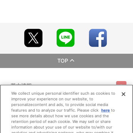
【ご注意（必ずお読みください）】
■商品について
※本商品は、ヤマトクルー、上映劇場にて販売される商品と同じ商
品となります。
※「在庫がありません」表示後も、ご注文のキャンセルや支払い期
限切れが発生した際は販売を再開させていただく場合がございま
す。あらかじめご了承ください。
※イベント会場や海外等で販売する場合がございます。
※準備数に限りがございます。準備数に達した場合、早期にご注文
の受付を終了させていただくことがございます。あらかじめご了承
ください。
TOP
※撮影環境やご利用のモニター環境により、実物と多少異なって見
える場合がございます。
※商品画像・特典画像はイメージです。実際の仕様とは異なる場合
がございます。あらかじめご了承ください。
基本情報
※すでにご注文しているかのご確認には、「マイページ」→「ご注
文履歴」にてご確認いただけます。
We collect unique personal identifier such as cookies to
※特典・仕様等は予告なく変更となる場合がございます。
improve your experience on our website, to
ご利用情報
利用規約
特定商取引法に基づく表示
プライバシーポリシー
personalizecontent and ads, to provide social media
■ご注文・お支払いについて
features and to analyze our traffic. Please click
here
to
※本商品のご注文はバンダイナムコフィルムワークス公式ショップ
see more details about how we use cookies and the
会員メニュー
『A-on STORE』が承り、発送を行います。
ご利用ガイド
サイトマップ
お問い合わせ
推奨環境
retention period of each cookie. We may sell or share
プライバシーオプション
会社概要
なお、ご注文には、バンダイナムコフィルムワークス公式ショップ
information about your use of our website to/with our
『A-on STORE』の会員登録（無料）が必要となります。
analytics and advertising partners, who may combine it