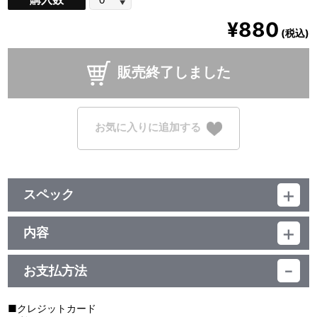
¥880
(税込)
販売終了しました
お気に入りに追加する
スペック
品番：TU-14391
ジャンル：クリアファイル
内容
素材：PP
「今、過去、未来の三原色」衣装の新規描き下ろしイラストを使用
サイズ：A4
したクリアファイルセットが登場！
生産エリア：日本
お支払方法
Edel Noteは2枚セットです。
【使用上の注意】
■クレジットカード