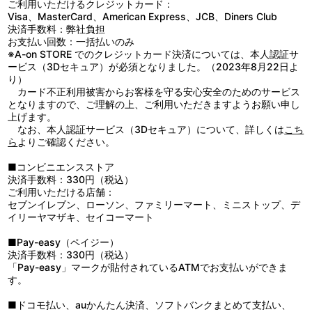
●本来の用途以外で使用しないでください。
ご利用いただけるクレジットカード：
●火気および熱源の近くでは使用・保管しないでください。
Visa、MasterCard、American Express、JCB、Diners Club
●乱暴に扱いますと破損のおそれがあります。
決済手数料：弊社負担
●万が一、破損した場合は破片でケガなどをしないようにご注意く
お支払い回数：一括払いのみ
ださい。
※A-on STORE でのクレジットカード決済については、本人認証サ
●高温多湿、直射日光を避け、お子様の手の届かない所に保管して
ービス（3Dセキュア）が必須となりました。（2023年8月22日よ
ください。
り）
●シンナーやベンジンなどの有機溶剤は絶対に使用しないでくださ
カード不正利用被害からお客様を守る安心安全のためのサービス
い。変色や変質、破損の原因となります。
となりますので、ご理解の上、ご利用いただきますようお願い申し
●鋭利なものや、硬いものとの接触・摩擦によってプリントが剥が
上げます。
れたり、表面がキズつく恐れがありますので、ご注意ください。
なお、本人認証サービス（3Dセキュア）について、詳しくは
こち
ら
よりご確認ください。
■コンビニエンスストア
決済手数料：330円（税込）
ご利用いただける店舗：
セブンイレブン、ローソン、ファミリーマート、ミニストップ、デ
イリーヤマザキ、セイコーマート
■Pay-easy（ペイジー）
決済手数料：330円（税込）
「Pay-easy」マークが貼付されているATMでお支払いができま
す。
■ドコモ払い、auかんたん決済、ソフトバンクまとめて支払い、