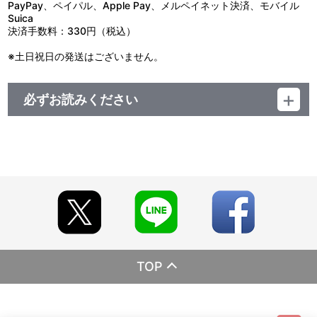
PayPay、ペイパル、Apple Pay、メルペイネット決済、モバイル
Suica
決済手数料：330円（税込）
※土日祝日の発送はございません。
必ずお読みください
受注期間：2026年6月29日（月）12:00～7月20日（月・祝）
23:59
お届け日：2026年10月上旬より順次お届け
【商品の取り扱い】
アトレ秋葉原1 2階イベントスペース
A-on STORE
※イベント会場や海外等で販売する場合があります。
※詳細は公式サイト等でご案内いたします。
※本商品は、2026年6月12日（金）～2026年6月25日（木）アト
レ秋葉原1 2階イベントスペースにて開催の「『ラブライブ ！ シ
リーズ×アトレ秋葉原』ラブライブ ！ 蓮ノ空女学院スクールアイド
TOP
ルクラブ POP UP SHOP」グッズとなります。
【ご注意(必ずお読みください)】
■商品について