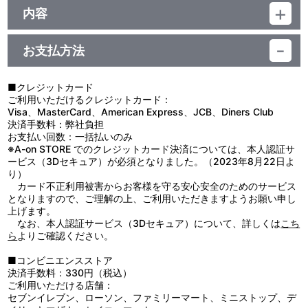
ジャンル：アクリルスタンド、アクリルパネル
内容
素材：アクリル
【使用上の注意】
サイズ：
●本来の用途以外で使用しないでください。
本体 約 H144mm×W343mm
お支払方法
●思わぬ事故のおそれがありますので、乳幼児または小さなお子様
台座：約 H45mm×W135mm
には絶対に与えないでください。
生産エリア：中国
●ケガや破損の原因になることがありますので、重いものをぶら下
■クレジットカード
げたり、無理に引っ張ったりしないでください。
ご利用いただけるクレジットカード：
●高温多湿、直射日光を避け、お子様の手の届かないところに保管
Visa、MasterCard、American Express、JCB、Diners Club
してください。
決済手数料：弊社負担
●商品の特性上、とがった部分があります。取り扱いには十分ご注
お支払い回数：一括払いのみ
意ください。
※A-on STORE でのクレジットカード決済については、本人認証サ
●汚れた場合は、水や薄めた中性洗剤を含ませ固く絞った布でやさ
ービス（3Dセキュア）が必須となりました。（2023年8月22日よ
しく拭きとってください。
り）
●ベンジンやシンナー、アルコール系溶剤などを使用しますと、変
カード不正利用被害からお客様を守る安心安全のためのサービス
色・変形・破損の原因になりますのでお避けください。
となりますので、ご理解の上、ご利用いただきますようお願い申し
上げます。
なお、本人認証サービス（3Dセキュア）について、詳しくは
こち
ら
よりご確認ください。
■コンビニエンスストア
決済手数料：330円（税込）
ご利用いただける店舗：
セブンイレブン、ローソン、ファミリーマート、ミニストップ、デ