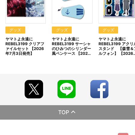
式サイト等でご案内いたします。
【ご注意（必ずお読みください）】
■商品について
※本商品は、ヤマトクルー、フルービー、上映劇場にて販売される
商品と同じ商品となります。
グッズ
グッズ
グッズ
※本商品は準備数に限りがございます。準備数に達した場合、早
ヤマトよ永遠に
ヤマトよ永遠に
ヤマトよ永遠に
期にご注文の受付を終了させていただくことがございます。
REBEL3199 クリアフ
REBEL3199 サーシャ
REBEL3199 アクリ
※「在庫がありません」表示後も、ご注文のキャンセルや支払い
ァイルセット 【2026
のひみつのシリンダー
スタンド 【森雪＆
期限切れが発生した際は販売を再開させていただく場合がございま
年7月3日発売】
風ペンケース 【202…
ルフォン】 【2026
す。あらかじめご了承ください。
※仕様等は予告なく変更となる場合がございます。
※撮影環境やご利用のモニター環境により、実物と多少異なって
見える場合がございます。
※商品画像はイメージです。実際の仕様とは異なる場合がござい
ます。あらかじめご了承ください。
※すでにご注文しているかのご確認には、「マイページ」→「ご
注文履歴」にてご確認いただけます。
■ご注文・お支払いについて
※ご注文は、１注文につき3個までとなります。
TOP
※本商品のご注文はバンダイナムコフィルムワークス公式ショッ
プ『A-on STORE』が承り、発送を行います。
なお、ご注文には、バンダイナムコフィルムワークス公式ショ
ップ『A-on STORE』の会員登録（無料）が必要となります。