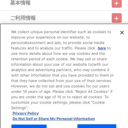
基本情報
※A-on STOREでの決済方法は「カード決済」「コンビニ決済」
「Pay-easy（ペイジー）」「WEB・スマホ決済」のみとなりま
す。
ご利用情報
※メール受信設定を行っているお客様につきましては、必ず
利用規約
特定商取引法に基づく表示
プライバシーポリシー
[@bnfw.co.jp]のドメイン指定受信の設定をお願いいたします。
(受信許可の設定を行わないとメールが「迷惑メールフォルダ」
We collect unique personal identifier such as cookies to
会員メニュー
に入る場合や届かない場合がございます。)
ご利用ガイド
サイトマップ
お問い合わせ
推奨環境
improve your experience on our website, to
プライバシーオプション
会社概要
※決済方法「カード決済」を選択時は、2026年6月下旬以降に決
personalizecontent and ads, to provide social media
済処理を実施いたします。
その他のご案内
features and to analyze our traffic. Please click
here
to
※決済方法「コンビニ決済」「Pay-easy（ペイジー）」を選択時
ログイン
会員規約
新規会員登録
Do Not Sell or Share My Personal Information
see more details about how we use cookies and the
は、ご注文日翌日までにメールにてお支払い方法をご案内させてい
retention period of each cookie. We may sell or share
ただきます。
公式X
バンダイナムコフィルムワークス
メールにてご案内させていただきましたお支払期日までに購
information about your use of our website to/with our
入・決済手続きが行われなかった場合は、キャンセル扱いとして手
analytics and advertising partners, who may combine it
続きをいたします。
with other information that you have provided to them or
いかなる理由でも、決済期間の延長は対応できかねます。
that they have collected from your use of their services.
なお、ご注文日翌日以降は、以下の手順でもご確認いただけま
However, we do not set and use cookies for our users
す。
under 16 years of age. Please click “Reject All Cookies” if
（１）A-on STOREにアクセスし、ログインします。
you are under the age of 16 or to reject all cookies. To
（２）「マイページ」の「ご注文履歴」を開きます。
customize your cookie settings, please click “Cookie
（３）対象のご注文番号をクリック。
© Bandai Namco Filmworks Inc. All Rights Reserved.
Settings”.
（４）「配送情報」内「決済方法」の「お支払い手続きはこ
Privacy Policy
ちら」から確認します。
Do Not Sell or Share My Personal Information
※決済方法「WEB・スマホ決済」を選択時は、即時決済処理を実
施いたします。