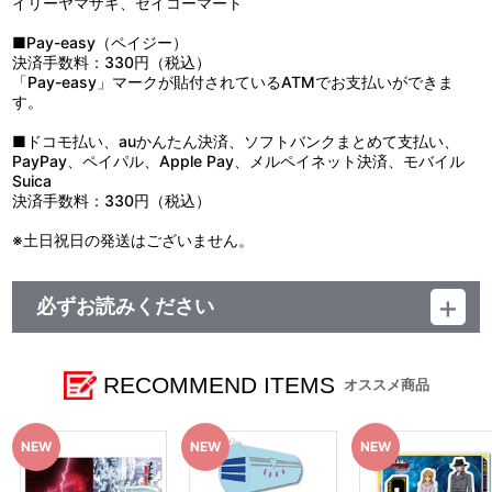
イリーヤマザキ、セイコーマート
■Pay-easy（ペイジー）
決済手数料：330円（税込）
「Pay-easy」マークが貼付されているATMでお支払いができま
す。
■ドコモ払い、auかんたん決済、ソフトバンクまとめて支払い、
PayPay、ペイパル、Apple Pay、メルペイネット決済、モバイル
Suica
決済手数料：330円（税込）
※土日祝日の発送はございません。
必ずお読みください
【商品の取り扱い】
A-on STORE
ヤマトクルー
RECOMMEND ITEMS
オススメ商品
フルービー
上映劇場
※上映劇場では、2026年6月26日(金)より先行販売いたします。
※イベント会場や海外等で販売する場合がございます。詳細は公