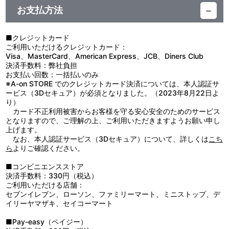
■漫画原作：川上泰樹描き下ろしデジジャケット
／ベニマル：古川 慎／シュナ：千本木彩花／シオン：M・A・O／
作画監督：小峰正頼、山﨑秀樹、伊藤智子／美術：スタジオなや／
シルトロッゾ王国五大老の長である元〝勇者〟グランベル・ロッゾ
お支払方法
ソウエイ：江口拓也／ハクロウ：大塚芳忠／リグルド：山本兼平／
美術監督：佐藤 歩／美術設定：ボワセイユ レミ、日高綾美、佐藤
とその孫娘、マリアベル・ロッゾ。支配による人類守護を掲げるグ
ゴブタ：泊 明日菜／ランガ：小林親弘／ミリム：日高里菜／ラミリ
正浩／色彩設計：斉藤麻記／撮影監督：佐藤 洋／グラフィックデザ
ランベルとマリアベルは策謀を巡らせ、リムルと激突する。
ス：春野 杏／ディアブロ：櫻井孝宏／ミョルマイル：青山 穣／ル
イナー：生原雄次／CGIディレクター： 森野浩典／編集：神宮司由
一方、黄金郷エルドラドでは魔王レオンがある目的のために動き
■クレジットカード
ミナス：Lynn／ヒナタ：沼倉愛美／マサユキ：松岡禎丞／グランベ
美／音響監督：明田川 仁／音楽：R・O・N／アニメーション制
出す。人類の守護者である勇者と、世界を支配する魔王。様々な思
ご利用いただけるクレジットカード：
ル：小野大輔／マリアベル：水瀬いのり／ユウキ：花江夏樹
作：エイトビット
惑が交錯する中、ひとりの〝勇者〟が目覚めようとしていた――。
Visa、MasterCard、American Express、JCB、Diners Club
譲れない思いを胸に、リムルの次なる戦いが始まる。
決済手数料：弊社負担
お支払い回数：一括払いのみ
第85話／第86話／第87話／第88話／第89話／第90話
※A-on STORE でのクレジットカード決済については、本人認証サ
ービス（3Dセキュア）が必須となりました。（2023年8月22日よ
り）
カード不正利用被害からお客様を守る安心安全のためのサービス
となりますので、ご理解の上、ご利用いただきますようお願い申し
上げます。
なお、本人認証サービス（3Dセキュア）について、詳しくは
こち
ら
よりご確認ください。
■コンビニエンスストア
決済手数料：330円（税込）
ご利用いただける店舗：
セブンイレブン、ローソン、ファミリーマート、ミニストップ、デ
イリーヤマザキ、セイコーマート
■Pay-easy（ペイジー）