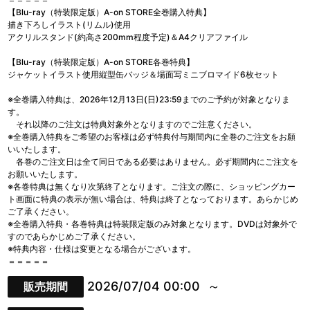
【Blu-ray（特装限定版）A-on STORE全巻購入特典】
描き下ろしイラスト(リムル)使用
アクリルスタンド(約高さ200mm程度予定)＆A4クリアファイル
【Blu-ray（特装限定版）A-on STORE各巻特典】
ジャケットイラスト使用縦型缶バッジ＆場面写ミニブロマイド6枚セット
※全巻購入特典は、2026年12月13日(日)23:59までのご予約が対象となりま
す。
それ以降のご注文は特典対象外となりますのでご注意ください。
※全巻購入特典をご希望のお客様は必ず特典付与期間内に全巻のご注文をお願
いいたします。
各巻のご注文日は全て同日である必要はありません。必ず期間内にご注文を
お願いいたします。
※各巻特典は無くなり次第終了となります。ご注文の際に、ショッピングカー
ト画面に特典の表示が無い場合は、特典は終了となっております。あらかじめ
ご了承ください。
※全巻購入特典・各巻特典は特装限定版のみ対象となります。DVDは対象外で
すのであらかじめご了承ください。
※特典内容・仕様は変更となる場合がございます。
＝＝＝＝＝
2026/07/04 00:00
販売期間