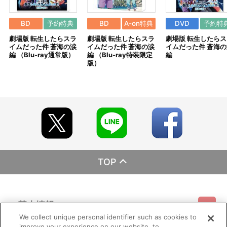
あらかじめ[@bnfw.co.jp]のドメイン指定受信の設定をお願いい
たします。
メールにてご案内させていただきましたお支払期日までに購入・
BD
予約特典
BD
A-on特典
DVD
予約特
決済手続きが行われなかった場合は、キャンセル扱いとして手続き
劇場版 転生したらスラ
劇場版 転生したらスラ
劇場版 転生したらス
をいたします。
イムだった件 蒼海の涙
イムだった件 蒼海の涙
イムだった件 蒼海の
いかなる理由でも、決済期間の延長は対応できかねます。
編 （Blu-ray通常版）
編 （Blu-ray特装限定
編
なお、発売月上旬以降、以下の手順でもご確認いただけます。
版）
（１）A-on STOREにアクセスし、ログインします。
（２）「マイページ」の「ご注文履歴」を開きます。
（３）対象のご注文番号をクリック。
（４）「配送情報」内「決済方法」の「お支払い手続きはこちら」
から確認します。
※決済方法「カード決済」を選択時は、発売月の上旬ごろに決済処
理を実施いたします。
注文受付後の決済方法変更はできませんので、あらかじめご了承
ください。
※決済方法「WEB・スマホ決済」を選択時は、即時決済処理を実施
いたします。注文受付後の決済方法変更はできませんので、あらか
TOP
じめご了承ください。
※お客様都合による決済後のキャンセルはできかねます。
※以下のご注文は、キャンセルさせていただく場合がございます。
（１）転売、再販売または営利目的の恐れがある注文と判断した場
基本情報
合
（２）購入上限のある商品を個人またはグループが繰り返し注文し
We collect unique personal identifier such as cookies to
た場合
improve your experience on our website, to