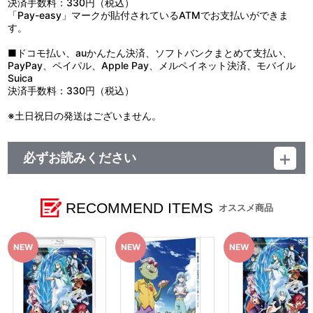
決済手数料：330円（税込）
「Pay-easy」マークが貼付されているATMでお支払いができま
す。
■ドコモ払い、auかんたん決済、ソフトバンクまとめて支払い、
PayPay、ペイパル、Apple Pay、メルペイネット決済、モバイル
Suica
決済手数料：330円（税込）
※土日祝日の発送はございません。
必ずお読みください
■ご注文・お支払いについて
※A-on STOREでの決済方法は「カード決済」、「コンビニ決
済」、「Pay-easy（ペイジー）」、「WEB・スマホ決済」のみと
RECOMMEND ITEMS
オススメ商品
なります。
※メール受信設定を行っているお客様につきましては、必ず
[@bnfw.co.jp]のドメイン指定受信の設定をお願いいたします。
(受信許可の設定を行わないとメールが「迷惑メールフォルダ」に
入る場合や届かない場合がございます。)
※決済方法「コンビニ決済」、「Pay-easy（ペイジー）」を選択時
は、発売月の上旬以降、メールにてお支払い方法をご案内させてい
ただきます。