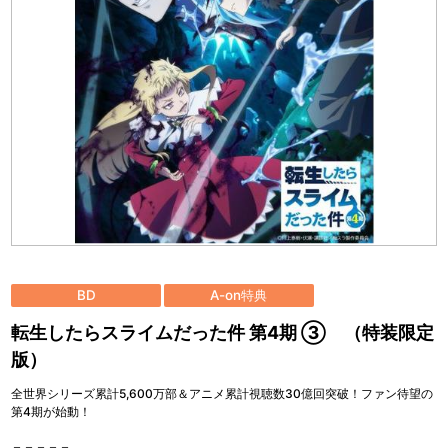
BD
A-on特典
転生したらスライムだった件 第4期 ③ （特装限定
版）
全世界シリーズ累計5,600万部＆アニメ累計視聴数30億回突破！ファン待望の
第4期が始動！
＝＝＝＝＝