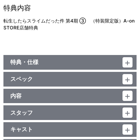
特典内容
転生したらスライムだった件 第4期 ③ （特装限定版）A-on
STORE店舗特典
特典・仕様
特典
スペック
■特製ブックレット（表紙イラストはキャラクター原案みっつばー
描き下ろし）
品番：BCXA-2076
ジャンル：TVアニメ
内容
(本編約144分)／ﾘﾆｱPCM (ｽﾃﾚｵ)／AVC／BD50G／16:9<1080p
音声特典
制作年度：2026年
High Definition>／カラー／（予）145分／4巻
スタッフ
■第86話～第88話オーディオコメンタリー
【6話収録】
原作：川上泰樹・伏瀬・みっつばー『転生したらスライムだった
開国祭を開き、各国と国交を結んだテンペストは、人と魔物が共
他、仕様
件』（講談社「月刊少年シリウス」連載）／監督：津田尚克／副監
に暮らせる世界「人魔共栄圏」の実現に向けて歩みだす。種族の壁
キャスト
督：安田賢司／監修：中山敦史／シリーズ構成：小川ひとみ／キャ
を越え、手を取り合い、繁栄していくテンペスト。
■キャラクターデザイン：江畑諒真描き下ろし収納BOX
リムル：岡咲美保／智慧之王：豊口めぐみ／ヴェルドラ：前野智昭
ラクターデザイン：江畑諒真／モンスターデザイン：岸田隆宏／総
しかし、その裏で魔王リムルの台頭を危険視する者たちがいた。