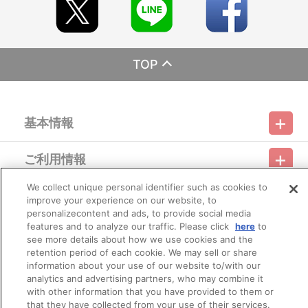
同日にお届けとならない場合がございます。
また、購入順や地域順でのお届けではございません。
※お届けにつきましてのお問い合わせにはお答えできかねます。
※今後店頭・劇場・催事などで販売する場合がございます。
TOP
■商品について
※受付期間内であっても予定数に達した場合、販売を終了する場合
がございます。
※「在庫がありません」表示後も、ご注文のキャンセルや支払い期
基本情報
限切れが発生した際は販売を再開させていただく場合がございま
す。あらかじめご了承ください。
※『ぴえろ魔法少女シリーズ POP UP STORE ～ときめきフォトス
ご利用情報
タジオ～』グッズ以外の商品との合わせ買いは出来ません。
利用規約
特定商取引法に基づく表示
プライバシーポリシー
※商品画像はイメージです。実際の商品仕様が異なる場合がござい
ます。
We collect unique personal identifier such as cookies to
会員メニュー
※撮影環境やご利用のモニター環境により、実物と多少異なって見
improve your experience on our website, to
ご利用ガイド
サイトマップ
お問い合わせ
推奨環境
プライバシーオプション
会社概要
える場合がございます。あらかじめご了承ください。
personalizecontent and ads, to provide social media
※ご注文に際して、不正行為もしくはそのおそれがある行為がなさ
features and to analyze our traffic. Please click
here
to
その他のご案内
れたと当社が判断した場合、ご注文を無効とし、且つ今後のお取引
ログイン
会員規約
新規会員登録
see more details about how we use cookies and the
Do Not Sell or Share My Personal Information
停止や会員登録の取消を行う場合があります。
retention period of each cookie. We may sell or share
information about your use of our website to/with our
公式X
バンダイナムコフィルムワークス
■ご注文・お支払いについて
analytics and advertising partners, who may combine it
※本商品のご注文は「A-on STORE」が承り、発送を行います。
with other information that you have provided to them or
なお、ご注文には、「A-on STORE」の会員登録（無料）が必要
that they have collected from your use of their services.
となります。