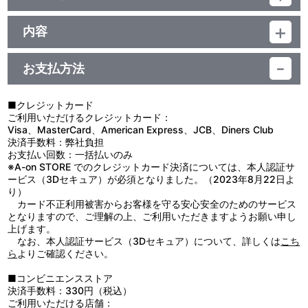
品番：TU-14493
素材：紙、ブリキ
内容
サイズ：約 直径56mm
【使用上の注意】
生産エリア：日本
●本来の用途以外では、絶対に使用しないでください。
お支払方法
●思わぬ事故のおそれがありますので、乳幼児またはお子様には絶
対に与えないでください。
●装着する際は、ピンに十分ご注意ください。
■クレジットカード
●装着した状態で激しい運動をすると、ケガや事故の原因になりま
ご利用いただけるクレジットカード：
すのでお避けください。
Visa、MasterCard、American Express、JCB、Diners Club
●商品の特性上、とがっている箇所がありますので取り扱いには十
決済手数料：弊社負担
分ご注意ください。
お支払い回数：一括払いのみ
●使用しないときは、ピンに気を付けてお子様の手が届かない所に
※A-on STORE でのクレジットカード決済については、本人認証サ
保管してください。
ービス（3Dセキュア）が必須となりました。（2023年8月22日よ
●装着する生地によっては表面に傷がついたり、穴あき破損の原因
り）
となりますのでご注意ください。
カード不正利用被害からお客様を守る安心安全のためのサービス
●高温多湿、直射日光を避け、お子様の手の届かない所に保管して
となりますので、ご理解の上、ご利用いただきますようお願い申し
ください。
上げます。
なお、本人認証サービス（3Dセキュア）について、詳しくは
こち
ら
よりご確認ください。
■コンビニエンスストア
決済手数料：330円（税込）
ご利用いただける店舗：