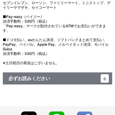
セブンイレブン、ローソン、ファミリーマート、ミニストップ、デ
イリーヤマザキ、セイコーマート
■Pay-easy（ペイジー）
決済手数料：330円（税込）
「Pay-easy」マークが貼付されているATMでお支払いができま
す。
■ドコモ払い、auかんたん決済、ソフトバンクまとめて支払い、
PayPay、ペイパル、Apple Pay、メルペイネット決済、モバイル
Suica
決済手数料：330円（税込）
※土日祝日の発送はございません。
必ずお読みください
【ご注意（必ずお読みください）】
■受付期間：2026年6月11日（木）12:00（正午）～2026年6月29
日（月）23:59
■お届け予定：2026年9月中旬より順次お届け予定
※生産の状況によってはお届けが遅れる場合がございます。予めご
了承ください。
※同日にご注文いただいた場合でも、出荷作業の関係上、必ずしも