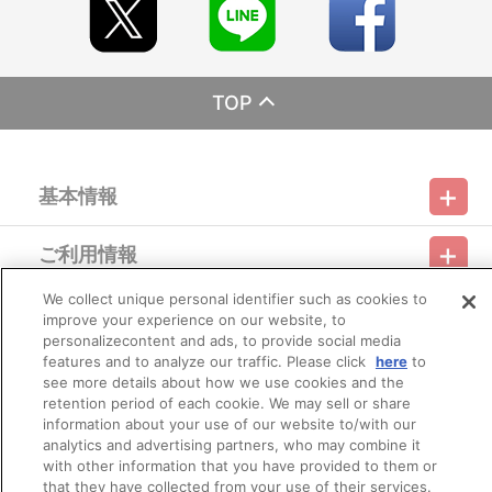
同日にお届けとならない場合がございます。
また、購入順や地域順でのお届けではございません。
※お届けにつきましてのお問い合わせにはお答えできかねます。
※今後店頭・劇場・催事などで販売する場合がございます。
TOP
■商品について
※受付期間内であっても予定数に達した場合、販売を終了する場合
がございます。
※「在庫がありません」表示後も、ご注文のキャンセルや支払い期
基本情報
限切れが発生した際は販売を再開させていただく場合がございま
す。あらかじめご了承ください。
※『ぴえろ魔法少女シリーズ POP UP STORE ～ときめきフォトス
ご利用情報
タジオ～』グッズ以外の商品との合わせ買いは出来ません。
利用規約
特定商取引法に基づく表示
プライバシーポリシー
※商品画像はイメージです。実際の商品仕様が異なる場合がござい
ます。
We collect unique personal identifier such as cookies to
会員メニュー
※撮影環境やご利用のモニター環境により、実物と多少異なって見
improve your experience on our website, to
ご利用ガイド
サイトマップ
お問い合わせ
推奨環境
プライバシーオプション
会社概要
える場合がございます。あらかじめご了承ください。
personalizecontent and ads, to provide social media
※ご注文に際して、不正行為もしくはそのおそれがある行為がなさ
features and to analyze our traffic. Please click
here
to
その他のご案内
れたと当社が判断した場合、ご注文を無効とし、且つ今後のお取引
ログイン
会員規約
新規会員登録
see more details about how we use cookies and the
Do Not Sell or Share My Personal Information
停止や会員登録の取消を行う場合があります。
retention period of each cookie. We may sell or share
information about your use of our website to/with our
公式X
バンダイナムコフィルムワークス
■ご注文・お支払いについて
analytics and advertising partners, who may combine it
※本商品のご注文は「A-on STORE」が承り、発送を行います。
with other information that you have provided to them or
なお、ご注文には、「A-on STORE」の会員登録（無料）が必要
that they have collected from your use of their services.
となります。