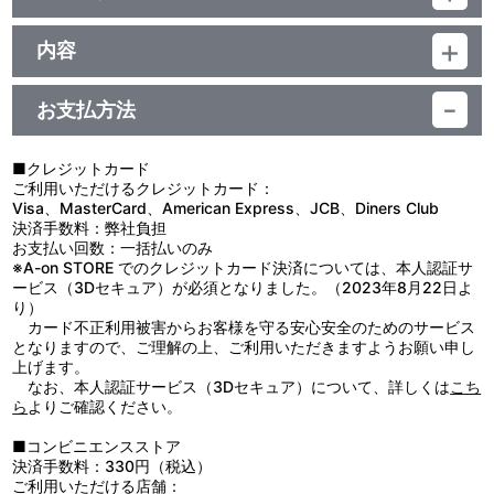
品番：TU-14521
素材：紙
内容
サイズ：約 W51mm×H151mm
【使用上の注意】
生産エリア：日本
●本来の用途以外で使用しないでください。
お支払方法
●高温多湿、直射日光、火気を避けて保管してください。
●四隅および四辺は皮膚などを傷つけやすいので、取り扱いの際に
はケガをしないようご注意ください。
■クレジットカード
●素材の特性上、傷がつきやすいので取り扱いには十分ご注意くだ
ご利用いただけるクレジットカード：
さい。
Visa、MasterCard、American Express、JCB、Diners Club
決済手数料：弊社負担
お支払い回数：一括払いのみ
※A-on STORE でのクレジットカード決済については、本人認証サ
ービス（3Dセキュア）が必須となりました。（2023年8月22日よ
り）
カード不正利用被害からお客様を守る安心安全のためのサービス
となりますので、ご理解の上、ご利用いただきますようお願い申し
上げます。
なお、本人認証サービス（3Dセキュア）について、詳しくは
こち
ら
よりご確認ください。
■コンビニエンスストア
決済手数料：330円（税込）
ご利用いただける店舗：