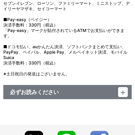
セブンイレブン、ローソン、ファミリーマート、ミニストップ、デ
イリーヤマザキ、セイコーマート
■Pay-easy（ペイジー）
決済手数料：330円（税込）
「Pay-easy」マークが貼付されているATMでお支払いができま
す。
■ドコモ払い、auかんたん決済、ソフトバンクまとめて支払い、
PayPay、ペイパル、Apple Pay、メルペイネット決済、モバイル
Suica
決済手数料：330円（税込）
※土日祝日の発送はございません。
必ずお読みください
【ご注意（必ずお読みください）】
■受付期間：2026年6月11日（木）12:00（正午）～2026年6月29
日（月）23:59
■お届け予定：2026年9月中旬より順次お届け予定
※生産の状況によってはお届けが遅れる場合がございます。予めご
了承ください。
※同日にご注文いただいた場合でも、出荷作業の関係上、必ずしも