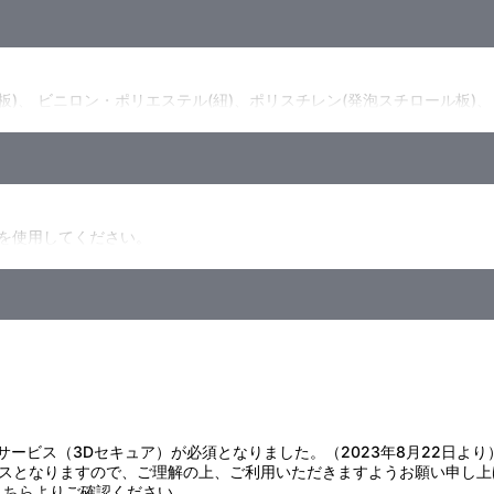
板)、 ビニロン・ポリエステル(紐)、ポリスチレン(発泡スチロール板)、
を使用してください。
えられるか確認してください。
原因になりますので使用や付着をお避けください。
い。
色や劣化の原因になりますのでお避けください。
い。
ます。取り扱いには十分ご注意ください。
(トンボ)やひも吊り具がゆるんだときはドライバーで締め付けてくださ
かり持ってください。
証サービス（3Dセキュア）が必須となりました。（2023年8月22日より
びを点検して、痛んでいる場合は交換してしっかり取りつけてください。
スとなりますので、ご理解の上、ご利用いただきますようお願い申し上
こちら
よりご確認ください。