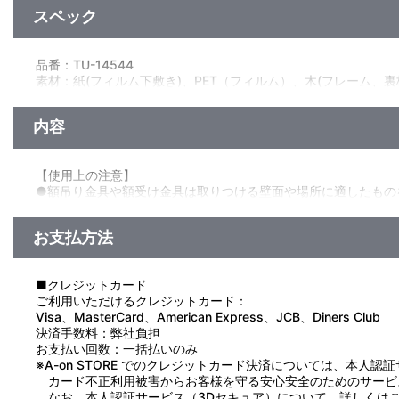
スペック
品番：TU-14544
素材：紙(フィルム下敷き)、PET（フィルム）、木(フレーム、裏
サイズ：（額サイズ）約 W232mm×H232mm×D30mm
生産エリア：日本
内容
【使用上の注意】
●額吊り金具や額受け金具は取りつける壁面や場所に適したもの
●取付時は確実に固定され、壁面の強度を含めて重さに十分に耐
●取付時は壁面内部の電気配線に注意してください。
お支払方法
●汚れた場合は、柔らかい布でから拭きしてください。
●ベンジン、シンナー、アルコール類などは変色・変形・破損の
●火気の近くや冷暖房が直接あたる場所では使用しないでくださ
■クレジットカード
●直射日光および紫外線が長時間あたる場所での使用や保管は変
ご利用いただけるクレジットカード：
●ヒビ・傷・割れ・カケがある場合は絶対に使用しないでくださ
Visa、MasterCard、American Express、JCB、Diners Club
●落としたり、強い衝撃を受けると破損、変形するおそれがあり
決済手数料：弊社負担
●押さえ金具(トンボ)は外さないでください。また、押さえ金具
お支払い回数：一括払いのみ
●額縁を持つ時はフレーム部分を持たないで額全体を両手でしっ
※A-on STORE でのクレジットカード決済については、本人認
●年に1～2度、定期的に金具のゆるみやサビ、ヒモの損傷、結
カード不正利用被害からお客様を守る安心安全のためのサービ
なお、本人認証サービス（3Dセキュア）について、詳しくは