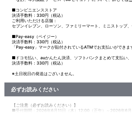
■コンビニエンスストア
決済手数料：330円（税込）
ご利用いただける店舗：
セブンイレブン、ローソン、ファミリーマート、ミニストップ、
■Pay-easy（ペイジー）
決済手数料：330円（税込）
「Pay-easy」マークが貼付されているATMでお支払いができま
■ドコモ払い、auかんたん決済、ソフトバンクまとめて支払い、Pay
決済手数料：330円（税込）
※土日祝日の発送はございません。
必ずお読みください
【ご注意（必ずお読みください）】
■受付期間：2026年6月11日（木）12:00（正午）～2026年6月
■お届け予定：2026年9月中旬より順次お届け予定
※生産の状況によってはお届けが遅れる場合がございます。予め
※同日にご注文いただいた場合でも、出荷作業の関係上、必ずし
また、購入順や地域順でのお届けではございません。