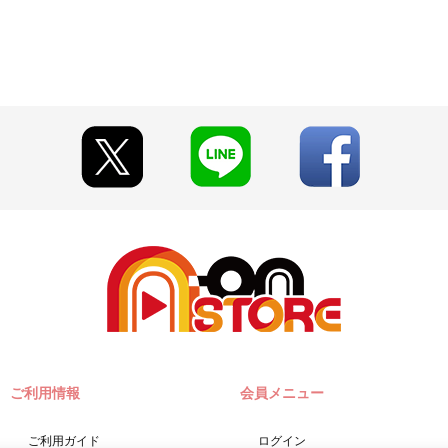
合がございます。
期限切れが発生した際は販売を再開させていただく場合がございます。
フォトスタジオ～』グッズ以外の商品との合わせ買いは出来ません。
います。
見える場合がございます。あらかじめご了承ください。
されたと当社が判断した場合、ご注文を無効とし、且つ今後のお取引停
必要となります。
y（ペイジー）」「WEB・スマホ決済」のみとなります。
切日）翌日に決済処理を実施いたします。
は、ご注文日翌日までにお支払いに関するメールが送信されます。
ださい。
9時以降に、「マイページ」→「ご注文履歴」にアクセスし、対象のご
。
に購入・決済手続きが行われなかった場合は、キャンセル扱いとして手
ご利用情報
会員メニュー
実施いたします。注文受付後の決済方法変更はできませんので、あらかじ
ご利用ガイド
ログイン