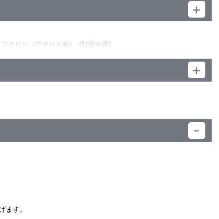
 アクリル（アクリル板)、鉄(留め具)
い。
）
げます。