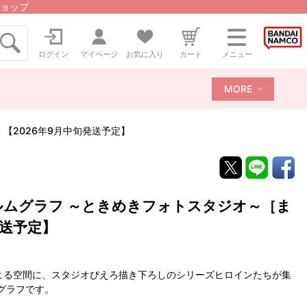
ョップ
ログイン
マイページ
お気に入り
カート
メニュー
MORE
【2026年9月中旬発送予定】
ルムグラフ ～ときめきフォトスタジオ～［ま
発送予定】
よる空間に、スタジオぴえろ描き下ろしのシリーズヒロインたちが集
グラフです。