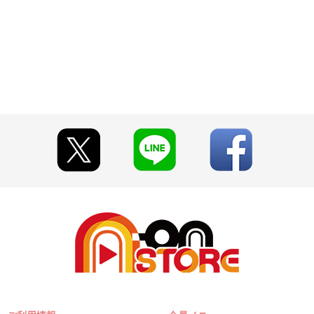
早期にご注文の受付を終了させていただくことがございます。
とがございます。
い期限切れが発生した際は販売を再開させていただく場合がございます
て見える場合がございます。
います。あらかじめご了承ください。
ご注文履歴」にてご確認いただけます。
A-on STORE』が承り、発送を行います。
『A-on STORE』の会員登録（無料）が必要となります。
」「Pay-easy（ペイジー）」「WEB・スマホ決済」のみとなります。
w.co.jp]のドメイン指定受信の設定をお願いいたします。
」に入る場合や届かない場合がございます。)
済処理を実施いたします。
選択時は、ご注文日翌日までにメールにてお支払い方法をご案内させてい
・決済手続きが行われなかった場合は、キャンセル扱いとして手続き
ます。
こちら」から確認します。