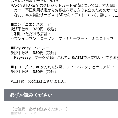
お支払い回数：一括払いのみ
※A-on STORE でのクレジットカード決済については、本人認
カード不正利用被害からお客様を守る安心安全のためのサービ
なお、本人認証サービス（3Dセキュア）について、詳しくは
■コンビニエンスストア
決済手数料：330円（税込）
ご利用いただける店舗：
セブンイレブン、ローソン、ファミリーマート、ミニストップ、
■Pay-easy（ペイジー）
決済手数料：330円（税込）
「Pay-easy」マークが貼付されているATMでお支払いができま
■ドコモ払い、auかんたん決済、ソフトバンクまとめて支払い、Pay
決済手数料：330円（税込）
※土日祝日の発送はございません。
必ずお読みください
【ご注意（必ずお読みください）】
■商品について