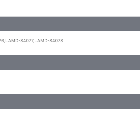
6,LAMD-84077,LAMD-84078
には絶対に与えないでください。
下げたり、無理に引っ張ったりしないでください。
注意ください。
さい。
塗装の剥がれや変色・変形・破損の原因になりますのでお避けください