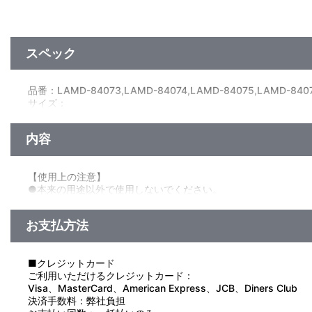
スペック
品番：LAMD-84073,LAMD-84074,LAMD-84075,LAMD-8407
サイズ：
犬尾まひろ：約56mm x 41mm x 厚さ1cm
宮内音誇：約58mm x 43mm x 厚さ1cm
内容
小口十楽：約56mm x 41mm x 厚さ1cm
今埜若葉：約60mm x 45mm x 厚さ1cm
兎美リト：約55mm x 39mm x 厚さ1cm
【使用上の注意】
兎美コト：約55mm x 41mm x 厚さ1cm
●本来の用途以外で使用しないでください。
素材：アクリル
●思わぬ事故の恐れがありますので、乳幼児または小さなお子様
生産エリア：日本
●無理な力を加えると、破損の原因となります。
お支払方法
●ケガや破損の原因になることがありますので、重いものをぶら
●お子様の手の届かないところに保管してください。
●高温多湿、直射日光の当たる場所での保管はお避けください。
■クレジットカード
●商品の特性上、尖った部分があります。お取り扱いには十分ご
ご利用いただけるクレジットカード：
●汚れた場合は、水を布に含ませ、かたく絞ってからお拭きくだ
Visa、MasterCard、American Express、JCB、Diners Club
●ベンジン・シンナーなどのアルコール系溶剤を使用しますと、
決済手数料：弊社負担