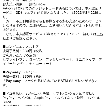
パイス（英語版）、河瀬茉希（日本語版）／アルフィー・ザイドス
かしその夜、再び襲い来る地球連邦軍。そして戦火に揺れる基地の
お支払い回数：一括払いのみ
（ギアヘッド）：モリス・シェルトン（英語版）、中 博史（日本語
中に現れたのは……
※A-on STORE でのクレジットカード決済については、本人認証サ
版）／ロルフ・ロネ：クリス・パーハム（英語版）、大塚芳忠（日
■第2話「BROKEN 敗走」
ービス（3Dセキュア）が必須となりました。（2023年8月22日よ
本語版）／ユーリ・ケラーネ：デリック・ドーバー（英語版）、上
地球連邦軍とガンダムの攻撃により壊滅していくジオン軍。部下
り）
恭ノ介（日本語版）／ガンダムパイロット：コール・ヤードン（英
であるルショーンを助け出したソラリは生き延びるため戦場を彷徨
カード不正利用被害からお客様を守る安心安全のためのサービス
語版）、浦 和希（日本語版）
する。その道すがら出会う様々な者たち。彼らを守るべく、ソラリ
となりますので、ご理解の上、ご利用いただきますようお願い申し
は再び操縦桿を握る。
上げます。
■第3話「JUNKYARD ジャンクヤード」
なお、本人認証サービス（3Dセキュア）について、詳しくは
こち
落ち延びた先の旅団本部は既に壊滅していた。次なる安全地帯を
ら
よりご確認ください。
求め、ソラリたちはリサイクル・センターに向かう。そこで出会う
旧友や、頑迷な士官。ガンダムの気配を感じるソラリは対抗策を打
■コンビニエンスストア
ち出すのだった。
決済手数料：330円（税込）
■第4話「NIGHT CALLER 夜の訪問者」
ご利用いただける店舗：
ガンダムとジムの襲撃を受けるリサイクル・センター。ソラリと
セブンイレブン、ローソン、ファミリーマート、ミニストップ、デ
ルショーンは改修型ザクIIで出陣し応戦する。戦友の死がルショー
イリーヤマザキ、セイコーマート
ンの心を苛む。戦闘後、帰還したソラリは意外な人物と再会するこ
とになり……
■Pay-easy（ペイジー）
■第5話「THE RIVER 境界の河」
決済手数料：330円（税込）
ケラーネ少将からの命によりジムの奪取に向かうソラリたち。連
「Pay-easy」マークが貼付されているATMでお支払いができま
邦軍の車両を強奪し、目的地に向かう。道中で友軍に襲われながら
す。
もなんとか到着した基地で、ソラリは生涯忘れることが出来ない出
会いを果たすのだった。
■ドコモ払い、auかんたん決済、ソフトバンクまとめて支払い、
■第6話（最終話）「CONVOY TO OBLIVION 忘却への旅路」
PayPay、ペイパル、Apple Pay、メルペイネット決済、モバイル
連邦軍の一大攻勢を受け、ソラリたちは宇宙港のあるオデッサへ
Suica
と撤退する。戦場となった市街を進む中でソラリは再び皆を守るた