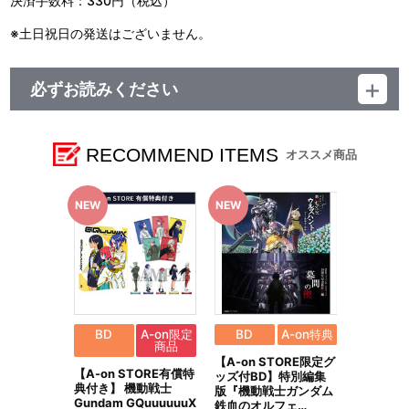
決済手数料：330円（税込）
めに立ち上がる。そして訪れるガンダムとの決着の時、ソラリの心
中に去来する思いとは……
※土日祝日の発送はございません。
必ずお読みください
■発送予定：2026年8月下旬
【商品の取り扱い】
RECOMMEND ITEMS
オススメ商品
A-on STORE
プレミアムバンダイ
その他、一般店
※本商品は全国一般店にてお取り扱いいたします。
※今後、その他店舗やイベント会場、海外等で販売する場合がご
ざいます。詳細は公式サイト等でご案内いたします。
【ご注意（必ずお読みください）】
■商品について
※本商品は、プレミアムバンダイ、その他一般店にて販売される
商品と同じ商品となります。
BD
A-on限定
BD
A-on特典
商品
※本商品は準備数に限りがございます。準備数に達した場合、早
【A-on STORE限定グ
期にご注文の受付を終了させていただくことがございます。
【A-on STORE有償特
ッズ付BD】特別編集
※「在庫がありません」表示後も、ご注文のキャンセルや支払い
典付き】 機動戦士
版『機動戦士ガンダム
期限切れが発生した際は販売を再開させていただく場合がございま
Gundam GQuuuuuuX
鉄血のオルフェ…