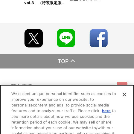
す。あらかじめご了承ください。
vol.3 （特装限定版…
※仕様等は予告なく変更となる場合がございます。
※撮影環境やご利用のモニター環境により、実物と多少異なって
見える場合がございます。
※商品画像はイメージです。実際の仕様とは異なる場合がござい
ます。あらかじめご了承ください。
※すでにご注文しているかのご確認には、「マイページ」→「ご
注文履歴」にてご確認いただけます。
■ご注文・お支払いについて
※ご注文は、１注文につき2個までとなります。
TOP
※本商品のご注文はバンダイナムコフィルムワークス公式ショッ
プ『A-on STORE』が承り、発送を行います。
なお、ご注文には、バンダイナムコフィルムワークス公式ショ
ップ『A-on STORE』の会員登録（無料）が必要となります。
※A-on STOREでの決済方法は「カード決済」「コンビニ決済」
基本情報
「Pay-easy（ペイジー）」「WEB・スマホ決済」のみとなりま
す。
We collect unique personal identifier such as cookies to
※メール受信設定を行っているお客様につきましては、必ず
improve your experience on our website, to
ご利用情報
[@bnfw.co.jp]のドメイン指定受信の設定をお願いいたします。
利用規約
特定商取引法に基づく表示
プライバシーポリシー
personalizecontent and ads, to provide social media
(受信許可の設定を行わないとメールが「迷惑メールフォルダ」
features and to analyze our traffic. Please click
here
to
に入る場合や届かない場合がございます。)
see more details about how we use cookies and the
会員メニュー
※決済方法「カード決済」を選択時は、発売月の上旬頃に決済処
ご利用ガイド
サイトマップ
お問い合わせ
推奨環境
retention period of each cookie. We may sell or share
プライバシーオプション
会社概要
理を実施いたします。
information about your use of our website to/with our
発売月の上旬以降は、ご注文日翌日に決済処理を実施いたしま
analytics and advertising partners, who may combine it