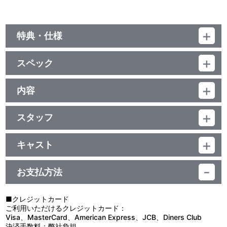
特典・仕様
特典
スペック
■特製ブックレット
■オリジナルサウンドトラック【Film Edition】（2枚組）
品番：BCXA-2067
■特典ディスク（1枚）
ジャンル：オリジナルアニメ
内容
・PV
本編ﾃﾞｨｽｸ：141分＋特典ﾃﾞｨｽｸ：51分
・メカ３Dモデル映像集
制作年度：2024年
本編ﾃﾞｨｽｸ：ﾄﾞﾙﾋﾞｰTrueHD(5.1ch）・ﾘﾆｱPCM(ｽﾃﾚｵ)／AVC／
・メイキング映像
BD50G／16:9<1080p High Definition>／英語・日本語音声／日本
スタッフ
・パイロットフィルム
【6話収録】
語 ・英語字幕付(ON・OFF可能)
企画：バンダイナムコフィルムワークス／制作：サンライズ／共同
宇宙世紀0079年、ジオン公国は地球連邦政府からの独立を宣言
特典ﾃﾞｨｽｸ：ﾘﾆｱPCM(ｽﾃﾚｵ)／AVC／BD25G／16:9<1080i High
制作：SAFEHOUSE／監督：エラスマス・ブロスダウ／エグゼクテ
し戦争状態に突入した。新兵器モビルスーツの活躍により序盤こそ
Definition>・一部16:9<1080p High Definition>／カラー／確196分
キャスト
他、仕様
ィブプロデューサー：浅沼 誠、小形尚弘、櫻井大樹、ギャビン・ハ
優位を保ったジオン軍だったが、地球の全面制圧を行う戦力はなく
／1巻
イリヤ・ソラリ：シリア・マッシンガム（英語版）、森 なな子（日
イナイト／アニメーションプロデューサー・音響監督：由良浩明／
戦況は膠着する。そして開戦から11ヶ月後、東欧のジオン軍占領下
メカニカルスーパーバイザー・山根公利 新規描き下ろし収納ボッ
本語版）／ニーランド・ルショーン：ラバンス（英語版）、石毛翔
プロデューサー：彌富健一／脚本：ギャビン・ハイナイト／キャラ
にある基地の一つが連邦軍に奪取される。その奪還に向かう混成大
お支払方法
クス
弥（日本語版）／リード・ゲルフィ（チャブス）：ジェイムズ・ワ
クターデザイン：マヌエル・アウグスト・ディシンジャー・モウラ
隊の中に、宇宙から降りてきたばかりのモビルスーツ小隊、ソラリ
ット（英語版）、真木駿一（日本語版）／ケイル・ザヴァレタ：ダ
／メカニカルスーパーバイザー：山根公利／ディレクター・オブ・
たちレッド・ウルフ隊の姿もあった――
ニエル・ウィッシーズ（英語版）、綿貫竜之介（日本語版）／アン
フォトグラフィ：笠岡淳平／音楽：ウィルバート・ロジェⅡ／製
■クレジットカード
ダー・ヒートン：アンドリュー・ウォールナー（英語版）、原 良丞
作：バンダイナムコフィルムワークス
■第1話「HAUNTED FOREST 呪いの森」
ご利用いただけるクレジットカード：
（日本語版）／オニー・カスガ：マックスウェル・パワーズ（英語
地球連邦軍に奪取された基地を取り戻すべく出陣したソラリたち
Visa、MasterCard、American Express、JCB、Diners Club
版）、大塚剛央（日本語版）／ヘイリー・アーフン：ジェシカ・ス
レッド・ウルフ隊。待ち伏せを撃破し、基地を無事に取り戻す。し
決済手数料：弊社負担