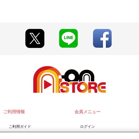
w.co.jp]のドメイン指定受信の設定をお願いいたします。
に入る場合や届かない場合がございます。)
切日）翌日に決済処理を実施いたします。
に決済をさせていただく場合がございます。あらかじめご了承ください
選択時は、ご注文日翌日までにメールにてお支払い方法をご案内させていた
・決済手続きが行われなかった場合は、キャンセル扱いとして手続きを
す。
ら」から確認します。
実施いたします。注文受付後の決済方法変更はできませんので、あらかじ
。
た場合
文した場合
した場合
ご利用情報
会員メニュー
ご利用ガイド
ログイン
変更となる場合がございます。あらかじめご了承ください。
りますので、あらかじめご了承ください。
サイトマップ
会員規約
は佐川急便となります。