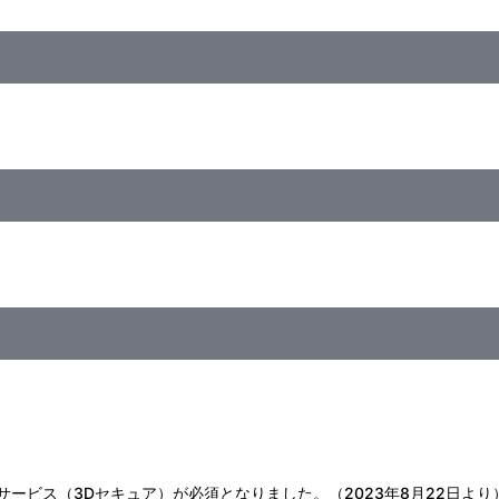
cm
おそれがありますので、ご注意ください。
と分けて洗ってください。
。洗濯後は形を整えて、速やかに陰干ししてください。
。
い。
の原因になりますのでお避けください。
証サービス（3Dセキュア）が必須となりました。（2023年8月22日より