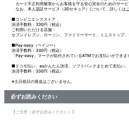
カード不正利用被害からお客様を守る安心安全のためのサービ
なお、本人認証サービス（3Dセキュア）について、詳しくは
■コンビニエンスストア
決済手数料：330円（税込）
ご利用いただける店舗：
セブンイレブン、ローソン、ファミリーマート、ミニストップ、
■Pay-easy（ペイジー）
決済手数料：330円（税込）
「Pay-easy」マークが貼付されているATMでお支払いができま
■ドコモ払い、auかんたん決済、ソフトバンクまとめて支払い、Pay
決済手数料：330円（税込）
※土日祝日の発送はございません。
必ずお読みください
【ご注意（必ずお読みください）】
■受付期間：2026年6月3日（水）～2026年6月17日（水）23:
■お届け予定：：2026年8月上旬以降順次発送