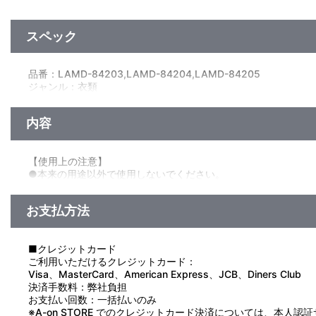
スペック
品番：LAMD-84203,LAMD-84204,LAMD-84205
ジャンル：衣類
素材：綿100％
サイズ：Mサイズ：約 身丈70cm/身巾52cm/肩巾47cm/袖丈20
内容
Lサイズ：約 身丈74cm/身巾55cm/肩巾50cm/袖丈22cm
XLサイズ：約 身丈78cm/身巾58cm/肩巾53cm/袖丈24cm
生産エリア：ベトナム
【使用上の注意】
●本来の用途以外で使用しないでください。
●濡れたり湿った状態での使用や摩擦により、色落ちや色移りの
●洗濯により多少の色落ちがあります。濃色は白色や淡色のもの
お支払方法
●濡れたまま放置すると、色落ち・色移りなどの原因になります
●洗濯の際は蛍光増白剤が入っていない洗剤を使用してください
●漂白剤の使用はお避けください。
■クレジットカード
●プリント部分はもみ洗いを避け、アイロンは当てないでくださ
ご利用いただけるクレジットカード：
●直射日光及び紫外線が長期間あたる場所での保管は変色や劣化
Visa、MasterCard、American Express、JCB、Diners Club
●乾燥機の使用はお避けください。
決済手数料：弊社負担
お支払い回数：一括払いのみ
※A-on STORE でのクレジットカード決済については、本人認