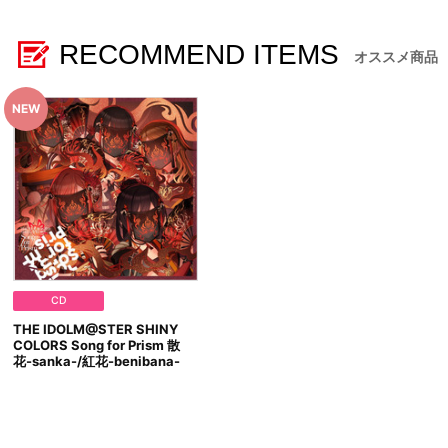
※お届け地域や配送状況によりお届けに時間がかかる場合がござ
RECOMMEND ITEMS
■商品の取り扱い
オススメ商品
A-on STORE
アソビストア
A-on STORE Powered by A!SMART
アニメイト
※今後、その他店舗やイベント会場、海外等で販売する場合がご
■商品について
※本商品は、アソビストア、A-on STORE Powered by 
※本商品は準備数に限りがございます。準備数に達した場合、早
※ご要望多数の場合、お届け時期を変更し、再度受注を行うこと
※「在庫がありません」表示後も、ご注文のキャンセルや支払い
※『THE IDOLM@STER SHINY COLORS Song for Pr
※仕様等は予告なく変更となる場合がございます。
※撮影環境やご利用のモニター環境により、実物と多少異なって
CD
※商品画像はイメージです。実際の商品仕様が異なる場合がござ
THE IDOLM@STER SHINY
※すでにご注文しているかのご確認には、「マイページ」→「ご
COLORS Song for Prism 散
花-sanka-/紅花-benibana-
■ご注文・お支払いについて
※ご注文は、１注文につき各50個までとなります。
※本商品のご注文はバンダイナムコフィルムワークス公式ショップ『
なお、ご注文には、バンダイナムコフィルムワークス公式ショップ
※決済方法は「カード決済」「コンビニ決済」「Pay-easy（