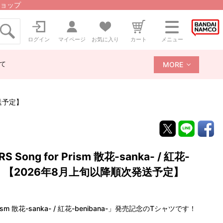
ョップ
ログイン
マイページ
お気に入り
カート
メニュー
て
MORE
発送予定】
S Song for Prism 散花-sanka- / 紅花-
ズ） 【2026年8月上旬以降順次発送予定】
r Prism 散花-sanka- / 紅花-benibana-」発売記念のTシャツです！
。