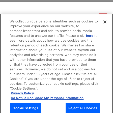
※撮影環境やご利用のモニター環境により、実物と多少異なって見
える場合がございます。あらかじめご了承ください。
※商品画像はイメージです。実際の商品仕様が異なる場合がござい
基本情報
ます。
We collect unique personal identifier such as cookies to
※すでにご注文しているかのご確認には、「マイページ」→「ご注
improve your experience on our website, to
文履歴」にてご確認いただけます。
ご利用情報
personalizecontent and ads, to provide social media
利用規約
特定商取引法に基づく表示
プライバシーポリシー
features and to analyze our traffic. Please click
here
to
■ご注文・お支払いについて
see more details about how we use cookies and the
※ご注文は、１注文につき50個までとなります。
会員メニュー
retention period of each cookie. We may sell or share
※本商品のご注文はバンダイナムコフィルムワークス公式ショップ
ご利用ガイド
サイトマップ
お問い合わせ
推奨環境
プライバシーオプション
会社概要
『A-on STORE』が承り、発送を行います。
information about your use of our website to/with our
なお、ご注文には、バンダイナムコフィルムワークス公式ショッ
analytics and advertising partners, who may combine it
その他のご案内
プ『A-on STORE』の会員登録（無料）が必要となります。
ログイン
会員規約
新規会員登録
with other information that you have provided to them
Do Not Sell or Share My Personal Information
※決済方法は「カード決済」「コンビニ決済」「Pay-easy（ペイジ
or that they have collected from your use of their
ー）」「WEB・スマホ決済」のみとなります。
services. However, we do not set and use cookies for
公式X
バンダイナムコフィルムワークス
※メール受信設定を行っているお客様につきましては、必ず
our users under 16 years of age. Please click “Reject All
[@bnfw.co.jp]のドメイン指定受信の設定をお願いいたします。
Cookies” if you are under the age of 16 or to reject all
(受信許可の設定を行わないとメールが「迷惑メールフォルダ」に
cookies. To customize your cookie settings, please click
入る場合や届かない場合がございます。)
“Cookie Settings”.
※決済方法「カード決済」を選択時は、注文受付期間最終日（締切
Privacy Policy
日）翌日に決済処理を実施いたします。
Do Not Sell or Share My Personal Information
ただし、早期に商品の準備数に達した場合は、同締切日より前に
決済をさせていただく場合がございます。あらかじめご了承くださ
Cookie Settings
Reject All Cookies
© Bandai Namco Filmworks Inc. All Rights Reserved.
い。