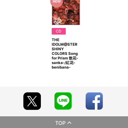
ますので予めご了承ください。
■商品の取り扱い
A-on STORE
アソビストア
A-on STORE Powered by A!SMART
CD
アニメイト
THE
※今後、その他店舗やイベント会場、海外等で販売する場合がござ
IDOLM@STER
います。詳細は公式サイト等でご案内いたします。
SHINY
COLORS Song
■商品について
for Prism 散花-
※本商品は、アソビストア、A-on STORE Powered by
sanka-/紅花-
A!SMART、アニメイトにて販売される商品と同じ商品となりま
benibana-
す。
※本商品は準備数に限りがございます。準備数に達した場合、早期
にご注文の受付を終了させていただくことがございます。
※ご要望多数の場合、お届け時期を変更し、再度受注を行うことが
ございます。
※「在庫がありません」表示後も、ご注文のキャンセルや支払い期
限切れが発生した際は販売を再開させていただく場合がございま
す。あらかじめご了承ください。
※『THE IDOLM@STER SHINY COLORS Song for Prism 散花-
sanka- / 紅花-benibana-』発売記念グッズ以外の商品との買い合
TOP
わせはできません。
※仕様等は予告なく変更となる場合がございます。