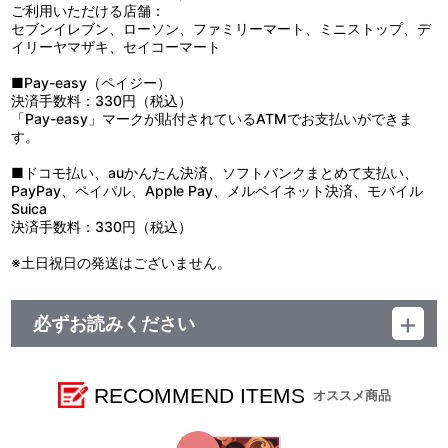
ご利用いただける店舗：
セブンイレブン、ローソン、ファミリーマート、ミニストップ、デ
イリーヤマザキ、セイコーマート
■Pay-easy（ペイジー）
決済手数料：330円（税込）
「Pay-easy」マークが貼付されているATMでお支払いができま
す。
■ドコモ払い、auかんたん決済、ソフトバンクまとめて支払い、
PayPay、ペイパル、Apple Pay、メルペイネット決済、モバイル
Suica
決済手数料：330円（税込）
※土日祝日の発送はございません。
必ずお読みください
【ご注意（必ずお読みください）】
■受付期間：2026年6月3日（水）～2026年6月17日（水）23:59
RECOMMEND ITEMS
オススメ商品
まで
■お届け予定：：2026年8月上旬以降順次発送
※お届け地域や配送状況によりお届けに時間がかかる場合がござい