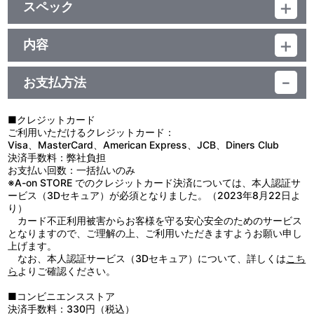
スペック
品番：LAMD-84206
ジャンル：タオル類
内容
素材：綿100％
【使用上の注意】
サイズ：約 縦34cm×横84cm
●本来の用途以外で使用しないでください。
生産エリア：中国
お支払方法
●強い摩擦や突起物により、パイル糸が引き出される場合がありま
すので、取り扱いには十分ご注意ください。
●濡れたり湿った状態での使用や摩擦により、色落ちや色移りのお
■クレジットカード
それがありますので、ご注意ください。
ご利用いただけるクレジットカード：
●洗濯すると、多少縮む場合があります。
Visa、MasterCard、American Express、JCB、Diners Club
●洗濯の際はネットに入れて洗ってください。
決済手数料：弊社負担
●塩素系洗剤・漂白剤・柔軟剤の使用はお避けください。
お支払い回数：一括払いのみ
●濡れたまま放置すると、色落ち・色移りなどの原因になります。
※A-on STORE でのクレジットカード決済については、本人認証サ
洗濯後は形を整えて、速やかに干してください。
ービス（3Dセキュア）が必須となりました。（2023年8月22日よ
●直射日光及び紫外線が長期間あたる場所での保管は変色や劣化の
り）
原因になりますのでお避けください。
カード不正利用被害からお客様を守る安心安全のためのサービス
●乾燥機の使用はお避けください。
となりますので、ご理解の上、ご利用いただきますようお願い申し
上げます。
なお、本人認証サービス（3Dセキュア）について、詳しくは
こち
ら
よりご確認ください。
■コンビニエンスストア
決済手数料：330円（税込）