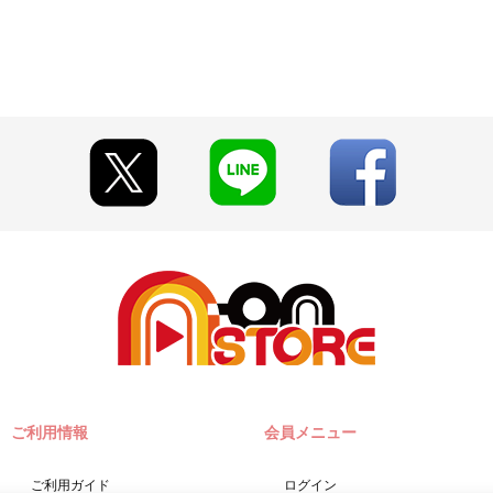
ございます。詳細は公式サイト等でご案内いたします。
アップフィールズ、スクールアイドルシアター、その他、一般店にて販
早期にご注文の受付を終了させていただくことがございます。
とがございます。
い期限切れが発生した際は販売を再開させていただく場合がございます
て見える場合がございます。
います。あらかじめご了承ください。
ご注文履歴」にてご確認いただけます。
A-on STORE』が承り、発送を行います。
『A-on STORE』の会員登録（無料）が必要となります。
ご利用情報
会員メニュー
ラストグッズ」とのみ、買い合わせが可能です。
」「Pay-easy（ペイジー）」「WEB・スマホ決済」のみとなります。
w.co.jp]のドメイン指定受信の設定をお願いいたします。
ご利用ガイド
ログイン