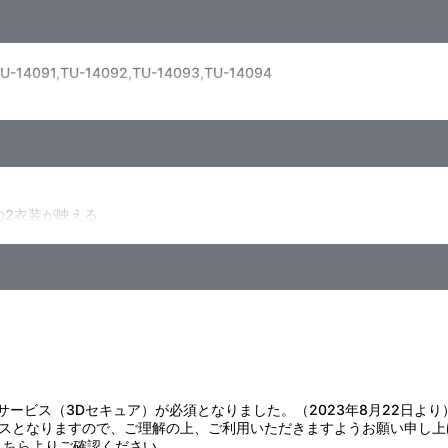
U-14091,TU-14092,TU-14093,TU-14094
の2衣装が映える、
アイテムをラインナップ！
様には絶対に与えないでください。
下げたり、無理に引っ張ったりしないでください。
管してください。
注意ください。
さしく拭きとってください。
変色・変形・破損の原因になりますのでお避けください。
証サービス（3Dセキュア）が必須となりました。（2023年8月22日より
スとなりますので、ご理解の上、ご利用いただきますようお願い申し上
こちら
よりご確認ください。