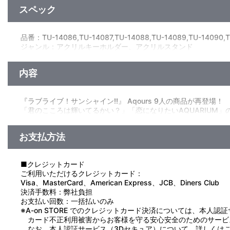
スペック
品番：TU-14086,TU-14087,TU-14088,TU-14089,TU-14090,T
ジャンル：アクリルキーホルダー、アクリルスタンド
素材：アクリル
サイズ：本体：高さ約 14cm／台座：直径約 6cm
内容
※メンバーによってサイズは異なります。
生産エリア：日本
『ラブライブ！サンシャイン!!』 Aqours 9人の商品が再登場！
「君のこころは輝いてるかい？」「恋になりたいAQUARIUM」
「両面アクリルスタンド」と、「トレーディング缶バッジ」の2
お支払方法
【使用上の注意】
●本来の用途以外で使用しないでください。
●思わぬ事故のおそれがありますので、乳幼児または小さなお子
■クレジットカード
●ケガや破損の原因になることがありますので、重いものをぶら
ご利用いただけるクレジットカード：
●高温多湿、直射日光を避け、お子様の手の届かないところに保
Visa、MasterCard、American Express、JCB、Diners Club
●商品の特性上、とがった部分があります。取り扱いには十分ご
決済手数料：弊社負担
●汚れた場合は、水や薄めた中性洗剤を含ませ固く絞った布でや
お支払い回数：一括払いのみ
●ベンジンやシンナー、アルコール系溶剤などを使用しますと、
※A-on STORE でのクレジットカード決済については、本人認
カード不正利用被害からお客様を守る安心安全のためのサービ
なお、本人認証サービス（3Dセキュア）について、詳しくは