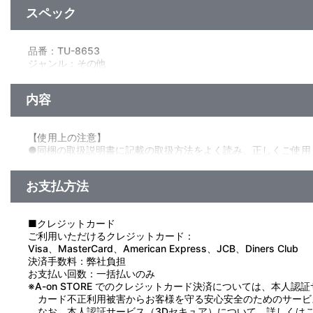
スペック
品番：TU-8653
ジャンル：その他
素材：ボール紙・PP樹脂・PVC
サイズ：約 横260mmx縦155mm×厚み65mm
内容
生産エリア：中国
【使用上の注意】
●同梱の取扱説明書に記載の取扱方法をよく読み、正しくご使用
●本製品は単三乾電池3本またはUSB電源ケーブルで動作いたし
●単三乾電池は付属しておりません。別途ご購入ください。
お支払方法
●本製品は下部にスピーカーを装備する幅80mm、厚み14mm
(スマホ対応サイズ:横幅80mm/厚み14mm以下に対応)
※カバーの装着状態や端末のスピーカー位置などによりお使い
■クレジットカード
●ペアリングなどの特殊な設定は一切必要ありません。
ご利用いただけるクレジットカード：
●本製品はWi-FiやBluetoothには対応しておりません。
Visa、MasterCard、American Express、JCB、Diners Club
決済手数料：弊社負担
お支払い回数：一括払いのみ
※A-on STORE でのクレジットカード決済については、本人認
カード不正利用被害からお客様を守る安心安全のためのサービ
なお、本人認証サービス（3Dセキュア）について、詳しくは