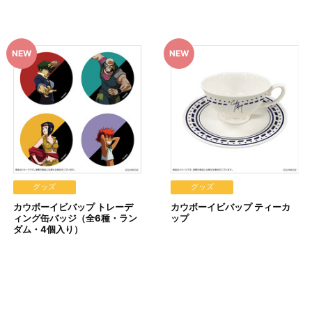
て見える場合がございます。
ざいます。あらかじめご了承ください。
文履歴｣にてご確認いただけます。
y（ペイジー）」、「WEB・スマホ決済」のみとなります。
w.co.jp]のドメイン指定受信の設定をお願いいたします。
に入る場合や届かない場合がございます。)
理を実施いたします。
選択時は、メールにてご案内させていただきましたお支払期日までに購入
以下の手順でもご確認いただけます。
グッズ
グッズ
カウボーイビバップ トレーデ
カウボーイビバップ ティーカ
ら確認します。
ィング缶バッジ（全6種・ラン
ップ
実施いたします。注文受付後の決済方法変更はできませんので、あらか
ダム・4個入り）
す。
場合
文した場合
した場合