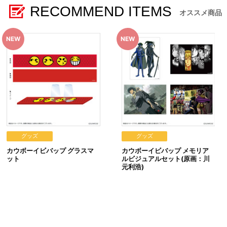
RECOMMEND ITEMS
※撮影環境やご利用のモニター環境により､実物と多少異なっ
オススメ商品
※商品画像はイメージです。実際の商品仕様が異なる場合がご
※すでにご注文しているかのご確認には､｢マイページ｣→｢ご注
■ご注文・お支払いについて
※ご注文は、１注文につき２個までとなります。
※決済方法は「カード決済」、「コンビニ決済」、「Pay-eas
※メール受信設定を行っているお客様につきましては、必ず[@bnf
(受信許可の設定を行わないとメールが「迷惑メールフォルダ」
※決済方法「カード決済」を選択時は、ご注文日以降に決済処
※決済方法「コンビニ決済」「Pay-easy（ペイジー）」を
きをいたします。
いかなる理由でも、決済期間の延長は対応できかねます。なお、
(1)A-on STOREにアクセスし､ログインします。
(2)｢マイページ｣の｢ご注文履歴｣を開きます。
グッズ
グッズ
(3)対象のご注文番号をクリック。
カウボーイビバップ グラスマ
カウボーイビバップ メモリア
(4)｢配送情報｣内｢決済方法｣の｢お支払い手続きはこちら｣か
ット
ルビジュアルセット(原画：川
※決済方法「WEB・スマホ決済」を選択時は、即時決済処理を
元利浩)
※お客様都合による決済後のキャンセルはできかねます。
※以下のご注文は､キャンセルさせていただく場合がございま
(1)転売､再販売または営利目的の恐れがある注文と判断した
(2)購入上限のある商品を個人またはグループが繰り返し注
(3)過去に複数の購入履歴がある個人またはグループが注文
(4)商品の送付先が物流倉庫､転送センターなどの場合