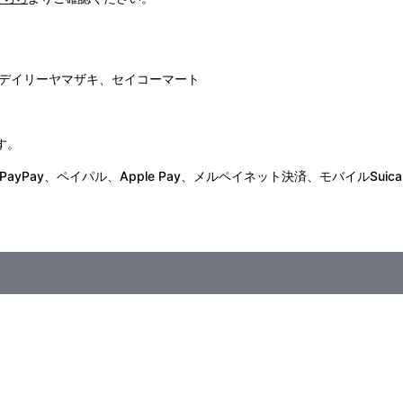
デイリーヤマザキ、セイコーマート
す。
Pay、ペイパル、Apple Pay、メルペイネット決済、モバイルSuica
武渋谷店モヴィーダ館にて開催いたしました『カウボーイビバップ25周年
期にご注文の受付を終了させていただくことがございます。
がございます。
場合があります。