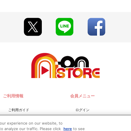
変更となる場合がございます。あらかじめご了承ください。
なりますので、あらかじめご了承ください。
社は佐川急便となります。
。
す。
い。
。
ご利用情報
会員メニュー
を開始しているため、当店では変更を承ることができかねます。
ていただき、お客様ご自身で配送会社様（佐川急便様）にお問い合わせ
ご利用ガイド
ログイン
めご了承ください。
せん。上記の方法で配送先を変更していただくようお願いいたします。
サイトマップ
会員規約
your experience on our website, to
お問い合わせ
新規会員登録
o analyze our traffic. Please click
here
to see