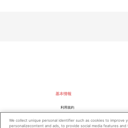
(5)上記以外で不正な注文と判断した場合
■配送について
※本商品は、お申し込み状況、生産の都合等により、発送日が
※配送地域や決済方法、天候の状況等によって、お届け日が異
※配送地域は日本国内に限らせていただきます。また、配送会
※配送箱につきましては交換対象外です。
※局留め（営業所受け取りサービス等）の対応はできかねます
※商品の配送状況については、以下の手順でご確認いただけま
(1)A-on STOREにアクセスし､ログインします。
(2)｢マイページ｣の｢ご注文履歴｣を開きます。
(3)対象のご注文番号をクリック。
(4)｢注文状況｣内の｢荷物問合番号｣を確認します。
※配送前は表示されておりません。
※お届け先住所を変更したい場合、下記の方法でご変更くださ
(1)A-on STOREにアクセスし、ログインします。
(2)「マイページ」の「ご注文履歴」を開きます。
(3)対象のご注文番号をクリック。
(4)「配送情報」の「変更する」ボタンより変更してください
基本情報
※上記の方法でお届け先変更ができない場合、すでに出荷準備
お届け日近辺にお知らせする「お問い合わせ伝票番号」を確認し
利用規約
その際、別途、転送料金が発生する場合がございます。あらかじ
※ご登録住所を変更いただいても、配送先の住所は変更されま
特定商取引法に基づく表示
We collect unique personal identifier such as cookies to improve 
【本商品に関するお問い合わせ】
プライバシーポリシー
personalizecontent and ads, to provide social media features and t