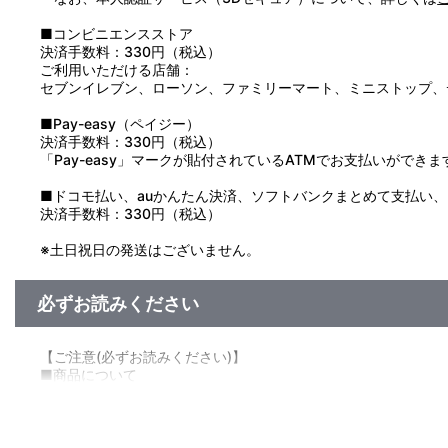
■コンビニエンスストア
決済手数料：330円（税込）
ご利用いただける店舗：
セブンイレブン、ローソン、ファミリーマート、ミニストップ、
■Pay-easy（ペイジー）
決済手数料：330円（税込）
「Pay-easy」マークが貼付されているATMでお支払いができま
■ドコモ払い、auかんたん決済、ソフトバンクまとめて支払い、Pay
決済手数料：330円（税込）
※土日祝日の発送はございません。
必ずお読みください
【ご注意(必ずお読みください)】
■商品について
※本商品は､2023年10月27日（金）～11月19日（日）西
※本商品は準備数に限りがございます。準備数に達した場合､早
※ご要望多数の場合､お届け時期を変更し､再度受注を行うこと
※本商品は、今後一般店舗、イベント会場や海外等で販売する