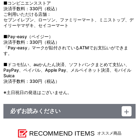
■コンビニエンスストア
決済手数料：330円（税込）
ご利用いただける店舗：
セブンイレブン、ローソン、ファミリーマート、ミニストップ、デ
イリーヤマザキ、セイコーマート
■Pay-easy（ペイジー）
決済手数料：330円（税込）
「Pay-easy」マークが貼付されているATMでお支払いができま
す。
■ドコモ払い、auかんたん決済、ソフトバンクまとめて支払い、
PayPay、ペイパル、Apple Pay、メルペイネット決済、モバイル
Suica
決済手数料：330円（税込）
※土日祝日の発送はございません。
必ずお読みください
【ご注意（必ずお読みください）】
■商品について
※本商品は全国一般店でもお取り扱いいたします。
RECOMMEND ITEMS
オススメ商品
※特典は商品に同梱してお届けいたします。