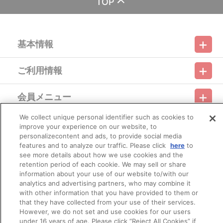
TOP
す。
※決済方法「コンビニ決済」「Pay-easy（ペイジー）」を選択時
は、発売月の初旬頃にメールにてお支払方法をご案内させていただ
きます。
基本情報
メールにてご案内させていただきましたお支払期日までに購
入・決済手続きが行われなかった場合は、キャンセル扱いとして手
続きをいたします。
ご利用情報
いかなる理由でも、決済期間の延長は対応できかねます。
利用規約
特定商取引法に基づく表示
プライバシーポリシー
なお、発売月の上旬以降は、以下の手順でもご確認いただけま
す。
会員メニュー
（１）A-on STOREにアクセスし、ログインします。
ご利用ガイド
サイトマップ
お問い合わせ
推奨環境
プライバシーオプション
会社概要
（２）「マイページ」の「ご注文履歴」を開きます。
（３）対象のご注文番号をクリック。
We collect unique personal identifier such as cookies to
その他のご案内
（４）「配送情報」内「決済方法」の「お支払い手続きはこ
improve your experience on our website, to
ログイン
会員規約
新規会員登録
Do Not Sell or Share My Personal Information
ちら」から確認します。
personalizecontent and ads, to provide social media
※決済方法「WEB・スマホ決済」を選択時は、即時決済処理を実
features and to analyze our traffic. Please click
here
to
公式X
バンダイナムコフィルムワークス
施いたします。
see more details about how we use cookies and the
注文受付後の決済方法変更はできませんので、あらかじめご了
retention period of each cookie. We may sell or share
承ください。
information about your use of our website to/with our
※お客様都合による決済後のキャンセルはできかねます。
analytics and advertising partners, who may combine it
※以下のご注文は、キャンセルさせていただく場合がございま
with other information that you have provided to them or
す。
that they have collected from your use of their services.
（１）転売、再販売または営利目的の恐れがある注文と判断
However, we do not set and use cookies for our users
した場合
under 16 years of age. Please click “Reject All Cookies” if