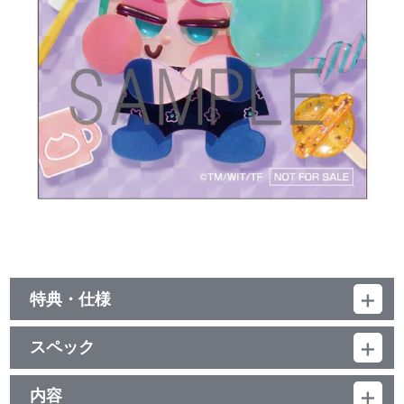
特典・仕様
特典
スペック
●ブックレット（16P予定）
品番：BCXA-2068
ジャンル：TVアニメ
内容
映像特典