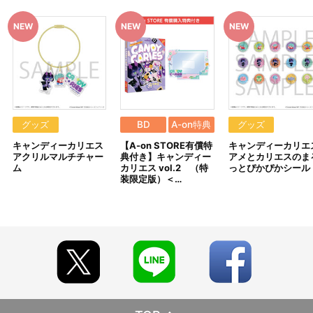
※イベントや海外等で販売する場合がございます。
※商品画像・特典画像はイメージです。実際の仕様とは異なる場
合がございます。あらかじめご了承ください。
※特典・仕様等は予告なく変更となる場合がございます。
※撮影環境やご利用のモニター環境により、実物と多少異なって
見える場合がございます。
※すでにご注文しているかのご確認には、「マイページ」→「ご
注文履歴」にてご確認いただけます。
■ご注文・お支払いについて
グッズ
BD
A-on特典
グッズ
※ご注文は、１注文につき２個までとなります。
キャンディーカリエス
【A-on STORE有償特
キャンディーカリエ
※本商品のご注文はバンダイナムコフィルムワークス公式ショッ
アクリルマルチチャー
典付き】キャンディー
アメとカリエスのま
プ『A-on STORE』が承り、発送を行います。
ム
カリエス vol.2 （特
っとぴかぴかシール
なお、ご注文には、バンダイナムコフィルムワークス公式ショ
装限定版）＜…
ップ『A-on STORE』の会員登録（無料）が必要となります。
※A-on STOREでの決済方法は「カード決済」「コンビニ決済」
「Pay-easy（ペイジー）」「WEB・スマホ決済」のみとなりま
す。
※メール受信設定を行っているお客様につきましては、必ず
[@bnfw.co.jp]のドメイン指定受信の設定をお願いいたします。
(受信許可の設定を行わないとメールが「迷惑メールフォルダ」
に入る場合や届かない場合がございます。)
※決済方法「カード決済」を選択時は、発売月の初旬頃に決済処
理を実施いたします。
発売月の初旬以降は、ご注文日翌日に決済処理を実施いたしま