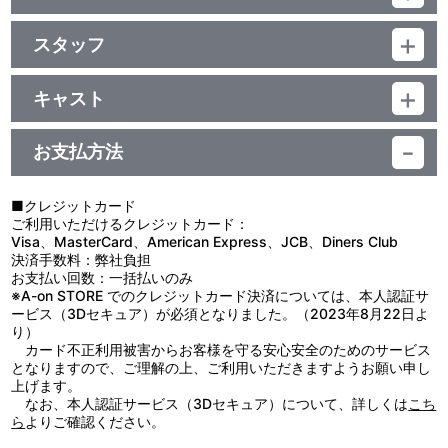
(本編約37分＋映像特典約10分)／ﾘﾆｱPCM(ｽﾃﾚｵ)／AVC／BD25G／
制作年度：2026年
16:9<1080p High Definition>／英語字幕付（ON・OFF可能）／カ
●IC:CHU次回予告映像（第2～12話）
ラー／（予）47分／2巻
スタッフ
●「キャンディーカリエスの舞台裏」縦型メイキング映像
【12話収録】
●PV＆CM集
原作：見里朝希／WIT STUDIO／監督：見里朝希／副監督：森井ケ
第1話「狂人歯医者に気をつけろ」／第2話「虫歯のアメちゃん」
ンシロウ／脚本：西中千晶／オフライン編集：齋藤朱里／音響監
第3話「テレビ育成計画」／第4話「白い粉はキケン？」
キャスト
音声特典
督：えびなやすのり／音響制作：サウンドチーム・ドンファン／音
第5話「彼に振りまわされて」／第6話「歯ドロボウをつかまえろ」
アメ：佐藤みゆ希／カリエス：武田 華／ミカン：引坂理絵／ビー
楽：帆足圭吾／アニメーションプロデューサー：山田健太／アニメ
第7話「歯医者はこわくない」／第8話「イヤイヤ大暴走」
●各話解説スタッフオーディオコメンタリー［出演：見里朝希、西
フ：矢部雅史／サメ：齋藤彩夏／狂人歯医者：片桐 仁／ハロルド：
ーション制作：TORUKU from WIT STUDIO／製作：トゥースフェ
第9話「歯の妖精」／第10話「カリエスのお引越し」
お支払方法
中千晶、山田健太］
松丸亮吾／アメ母：野呂佳代
アリーズ
第11話「呪いはもうかる」／第12話「クリスマス大作戦」
甘いものが大好きな子ども・アメ。口の中には虫歯の『カリエ
■クレジットカード
他、仕様
ス』が暮らしていた！
ご利用いただけるクレジットカード：
●特製スリーブケース
アメのことを「ママ」と呼び、歯を家具にしたり身体を乗っ取っ
Visa、MasterCard、American Express、JCB、Diners Club
●エンドレスリピート再生機能付き “無限キャンディー”仕様
たりと自由奔放なカリエスに、アメはいつも振り回されてばかり
決済手数料：弊社負担
で…。
お支払い回数：一括払いのみ
「わたし、ママじゃない！」
※A-on STORE でのクレジットカード決済については、本人認証サ
「ママでしょ♡あたしのためにお部屋用意してくれてるし、いつ
ービス（3Dセキュア）が必須となりました。（2023年8月22日よ
も甘いもの食べて育ててくれてるじゃん」
り）
アメとカリエス――ちょっぴり変わった親子！？のドタバタ日常
カード不正利用被害からお客様を守る安心安全のためのサービス
コメディ！
となりますので、ご理解の上、ご利用いただきますようお願い申し
上げます。
なお、本人認証サービス（3Dセキュア）について、詳しくは
こち
ら
よりご確認ください。