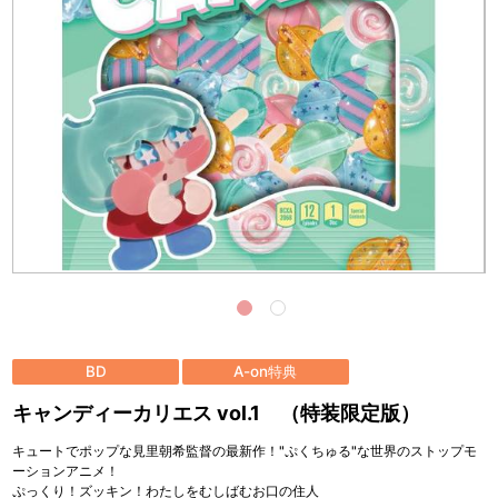
BD
A-on特典
キャンディーカリエス vol.1 （特装限定版）
キュートでポップな見里朝希監督の最新作！"ぷくちゅる"な世界のストップモ
ーションアニメ！
ぷっくり！ズッキン！わたしをむしばむお口の住人