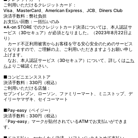
ご利用いただけるクレジットカード：
Visa、MasterCard、American Express、JCB、Diners Club
決済手数料：弊社負担
お支払い回数：一括払いのみ
※A-on STORE でのクレジットカード決済については、本人認証サ
ービス（3Dセキュア）が必須となりました。（2023年8月22日よ
り）
カード不正利用被害からお客様を守る安心安全のためのサービス
となりますので、ご理解の上、ご利用いただきますようお願い申し
上げます。
なお、本人認証サービス（3Dセキュア）について、詳しくは
こち
ら
よりご確認ください。
■コンビニエンスストア
決済手数料：330円（税込）
ご利用いただける店舗：
セブンイレブン、ローソン、ファミリーマート、ミニストップ、デ
イリーヤマザキ、セイコーマート
■Pay-easy（ペイジー）
決済手数料：330円（税込）
「Pay-easy」マークが貼付されているATMでお支払いができま
す。
■ドコモ払い、auかんたん決済、ソフトバンクまとめて支払い、