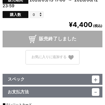
販売期間
23:59
購入数
¥4,400
(税込)
販売終了しました
お気に入りに追加する
スペック
品番：BCTJ-5656
サイズ：
お支払方法
台座：W80×H50mm 本体：W108×H294mm
素材：アクリル
生産エリア：日本
■クレジットカード