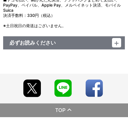
PayPay、ペイパル、Apple Pay、メルペイネット決済、モバイル
Suica
決済手数料：330円（税込）
※土日祝日の発送はございません。
必ずお読みください
■注文受付期間：2026年5月13日(水)～2026年6月12日(金) 23:59
まで
■お届け予定：2026年5月下旬頃より順次発送予定
【ご注意（必ずお読みください）】
■商品について
※本商品は準備数に限りがございます。準備数に達した場合、早
期にご注文の受付を終了させていただくことがございます。
※ご要望多数の場合、お届け時期を変更し、再度受注を行うこと
がございます。
※「在庫がありません」表示後も、ご注文のキャンセルや支払い
期限切れが発生した際は販売を再開させていただく場合がございま
TOP
す。あらかじめご了承ください。
※仕様等は予告なく変更となる場合がございます。
※撮影環境やご利用のモニター環境により、実物と多少異なって