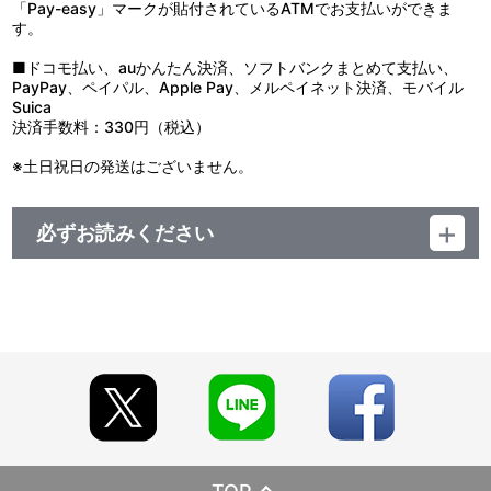
「Pay-easy」マークが貼付されているATMでお支払いができま
す。
■ドコモ払い、auかんたん決済、ソフトバンクまとめて支払い、
PayPay、ペイパル、Apple Pay、メルペイネット決済、モバイル
Suica
決済手数料：330円（税込）
※土日祝日の発送はございません。
必ずお読みください
■注文受付期間：2026年5月13日(水)～2026年6月12日(金) 23:59
まで
■お届け予定：2026年5月下旬頃より順次発送予定
【ご注意（必ずお読みください）】
■商品について
※本商品は準備数に限りがございます。準備数に達した場合、早
期にご注文の受付を終了させていただくことがございます。
※ご要望多数の場合、お届け時期を変更し、再度受注を行うこと
がございます。
※「在庫がありません」表示後も、ご注文のキャンセルや支払い
期限切れが発生した際は販売を再開させていただく場合がございま