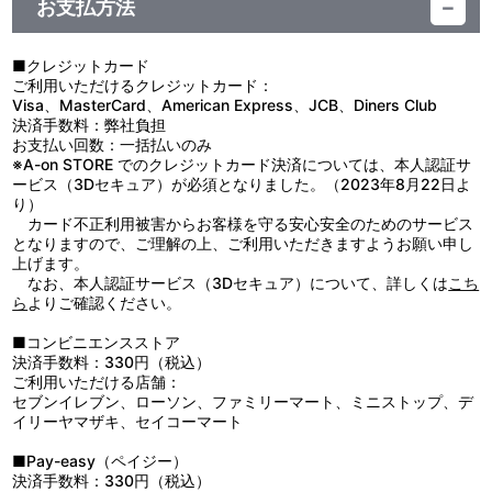
サイズ：約W120×H280mm
お支払方法
素材：ポリエステル、鉄、他
生産エリア：中国
■クレジットカード
ご利用いただけるクレジットカード：
Visa、MasterCard、American Express、JCB、Diners Club
決済手数料：弊社負担
お支払い回数：一括払いのみ
※A-on STORE でのクレジットカード決済については、本人認証サ
ービス（3Dセキュア）が必須となりました。（2023年8月22日よ
り）
カード不正利用被害からお客様を守る安心安全のためのサービス
となりますので、ご理解の上、ご利用いただきますようお願い申し
上げます。
なお、本人認証サービス（3Dセキュア）について、詳しくは
こち
ら
よりご確認ください。
■コンビニエンスストア
決済手数料：330円（税込）
ご利用いただける店舗：
セブンイレブン、ローソン、ファミリーマート、ミニストップ、デ
イリーヤマザキ、セイコーマート
■Pay-easy（ペイジー）
決済手数料：330円（税込）