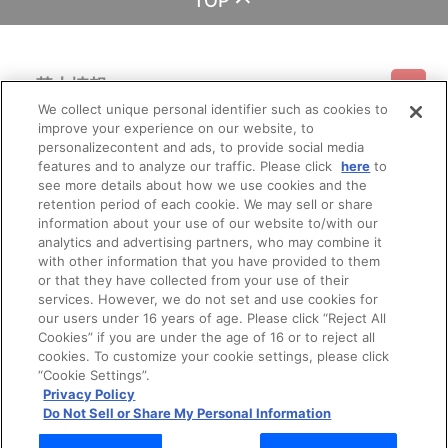
TOP
す。あらかじめご了承ください。
※仕様等は予告なく変更となる場合がございます。
※撮影環境やご利用のモニター環境により、実物と多少異なって
見える場合がございます。
基本情報
※商品画像はイメージです。実際の仕様とは異なる場合がござい
ます。あらかじめご了承ください。
We collect unique personal identifier such as cookies to
※すでにご注文しているかのご確認には、「マイページ」→「ご
improve your experience on our website, to
ご利用情報
注文履歴」にてご確認いただけます。
利用規約
特定商取引法に基づく表示
プライバシーポリシー
personalizecontent and ads, to provide social media
features and to analyze our traffic. Please click
here
to
■ご注文・お支払いについて
see more details about how we use cookies and the
会員メニュー
※ご注文は、１注文につき各30個までとなります。
ご利用ガイド
サイトマップ
お問い合わせ
推奨環境
retention period of each cookie. We may sell or share
プライバシーオプション
会社概要
※本商品のご注文はバンダイナムコフィルムワークス公式ショッ
information about your use of our website to/with our
プ『A-on STORE』が承り、発送を行います。
analytics and advertising partners, who may combine it
その他のご案内
なお、ご注文には、バンダイナムコフィルムワークス公式ショ
ログイン
会員規約
新規会員登録
Do Not Sell or Share My Personal Information
with other information that you have provided to them
ップ『A-on STORE』の会員登録（無料）が必要となります。
or that they have collected from your use of their
※本商品は、「新劇場版 銀魂 -吉原大炎上-」グッズとのみ、買い
公式X
バンダイナムコフィルムワークス
services. However, we do not set and use cookies for
合わせが可能です。
our users under 16 years of age. Please click “Reject All
※A-on STOREでの決済方法は「カード決済」「コンビニ決済」
「Pay-easy（ペイジー）」「WEB・スマホ決済」のみとなりま
Cookies” if you are under the age of 16 or to reject all
す。
cookies. To customize your cookie settings, please click
※メール受信設定を行っているお客様につきましては、必ず
“Cookie Settings”.
[@bnfw.co.jp]のドメイン指定受信の設定をお願いいたします。
Privacy Policy
(受信許可の設定を行わないとメールが「迷惑メールフォルダ」
Do Not Sell or Share My Personal Information
に入る場合や届かない場合がございます。)
※決済方法「カード決済」を選択時は、ご注文日翌日に決済処理
© Bandai Namco Filmworks Inc. All Rights Reserved.