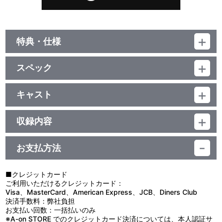
特典・仕様
初回生産分限定特典
スペック
ユニットメンバー全員分の特製ブロマイド
品番：LACM-24788
ジャンル：ゲーム音楽
キャスト
封入特典
シングル
C.FIRST
／17分
アイドルマスター ポータル SideMブランドページ内『315
収録内容
PASSION CONTENTS』でCD特典ストーリーが閲覧できる ストー
リー解放用シリアルコードが記載されたチラシ
お支払方法
視聴する
他、仕様
描き下ろしイラストジャケット
■クレジットカード
ご利用いただけるクレジットカード：
Visa、MasterCard、American Express、JCB、Diners Club
決済手数料：弊社負担
お支払い回数：一括払いのみ
※A-on STORE でのクレジットカード決済については、本人認証サ