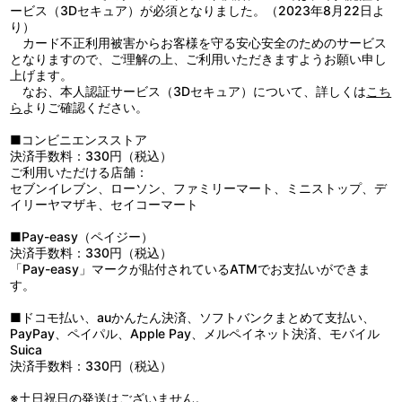
ービス（3Dセキュア）が必須となりました。（2023年8月22日よ
り）
カード不正利用被害からお客様を守る安心安全のためのサービス
となりますので、ご理解の上、ご利用いただきますようお願い申し
上げます。
なお、本人認証サービス（3Dセキュア）について、詳しくは
こち
ら
よりご確認ください。
■コンビニエンスストア
決済手数料：330円（税込）
ご利用いただける店舗：
セブンイレブン、ローソン、ファミリーマート、ミニストップ、デ
イリーヤマザキ、セイコーマート
■Pay-easy（ペイジー）
決済手数料：330円（税込）
「Pay-easy」マークが貼付されているATMでお支払いができま
す。
■ドコモ払い、auかんたん決済、ソフトバンクまとめて支払い、
PayPay、ペイパル、Apple Pay、メルペイネット決済、モバイル
Suica
決済手数料：330円（税込）
※土日祝日の発送はございません。