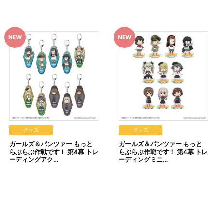
早期にご注文の受付を終了させていただくことがございます。
い期限切れが発生した際は販売を再開させていただく場合がございます
て見える場合がございます。
います。あらかじめご了承ください。
ご注文履歴」にてご確認いただけます。
A-on STORE』が承り、発送を行います。
『A-on STORE』の会員登録（無料）が必要となります。
」「Pay-easy（ペイジー）」「WEB・スマホ決済」のみとなります。
w.co.jp]のドメイン指定受信の設定をお願いいたします。
」に入る場合や届かない場合がございます。)
理を実施いたします。
グッズ
グッズ
選択時は、ご注文日翌日までにメールにてお支払い方法をご案内させてい
ガールズ＆パンツァー もっと
ガールズ＆パンツァー もっと
・決済手続きが行われなかった場合は、キャンセル扱いとして手続き
らぶらぶ作戦です！ 第4幕 トレ
らぶらぶ作戦です！ 第4幕 トレ
ーディングアク…
ーディングミニ…
ます。
こちら」から確認します。
実施いたします。