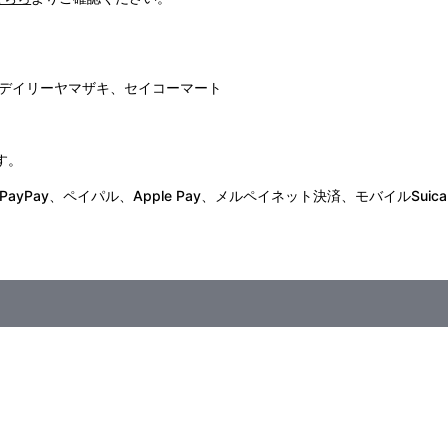
デイリーヤマザキ、セイコーマート
す。
Pay、ペイパル、Apple Pay、メルペイネット決済、モバイルSuica
ァー もっとらぶらぶ作戦です！』第4幕上映劇場にて販売される商品と同
ございます。詳細は公式サイト等でご案内いたします。