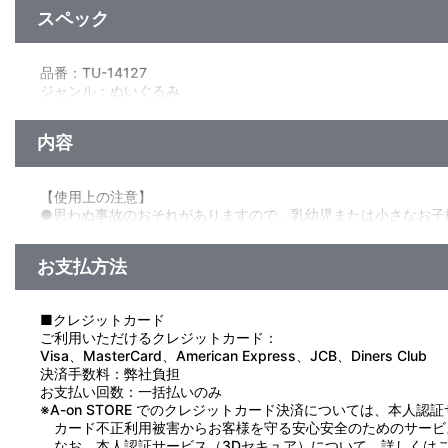
スペック
品番：TU-14127
ジャンル：ぬいぐるみ
素材：ポリエステル・綿・ナイロン・鉄
サイズ：全高:約 140mm
内容
生産エリア：中国
【使用上の注意】
●思わぬ事故のおそれがありますので、乳幼児または小さなお子
●小さい部品があります。乳幼児がなめたり、口に入れたり、飲
●火気、熱源には絶対に近づけないでください。
お支払方法
●破損やケガの原因となりますので、無理に引っぱったり、振り
●直射日光や紫外線が長期間あたる場所では変色や劣化のおそれ
●ベンジン・シンナーなどの溶剤や、アルコール、塩素系漂白剤
■クレジットカード
●洗濯はできません。汚れた場合は、水または薄めた中性洗剤を
ご利用いただけるクレジットカード：
●繊維製品の為、サイズ・重量・形状などに、若干の個体差があ
Visa、MasterCard、American Express、JCB、Diners Club
決済手数料：弊社負担
お支払い回数：一括払いのみ
※A-on STORE でのクレジットカード決済については、本人認
カード不正利用被害からお客様を守る安心安全のためのサービ
なお、本人認証サービス（3Dセキュア）について、詳しくは