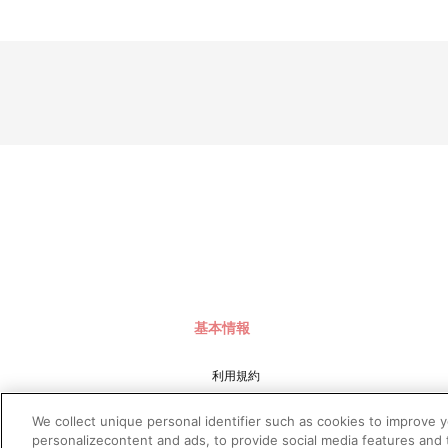
注文受付後の決済方法変更はできませんので、あらかじめご
※お客様都合による決済後のキャンセルはできかねます。
※以下のご注文は、キャンセルさせていただく場合がございま
（１）転売、再販売または営利目的の恐れがある注文と判
（２）購入上限のある商品を個人またはグループが繰り返
（３）過去に複数の購入履歴がある個人またはグループが
（４）商品の送付先が物流倉庫、転送センターなどの場合
（５）上記以外で不正な注文と判断した場合
■配送について
※本商品は、お申し込み状況、生産の都合等により、お届け日
※配送地域や決済方法、天候の状況等によって、お届け日が異
※配送地域は日本国内に限らせていただきます。また、配送会
※配送箱については、交換対象外です。
※局留め（営業所受け取りサービス等）の対応はできかねます
※商品の配送状況については、以下の手順でご確認いただけま
（１）A-on STOREにアクセスし、ログインします。
（２）「マイページ」の「ご注文履歴」を開きます。
（３）対象のご注文番号をクリック。
基本情報
（４）「注文状況」内の「荷物問合番号」を確認します。
※配送前は表示されておりません。
利用規約
※お届け先住所を変更したい場合、下記の方法でご変更くださ
（１）A-on STOREにアクセスし、ログインします。
特定商取引法に基づく表示
（２）「マイページ」の「ご注文履歴」を開きます。
We collect unique personal identifier such as cookies to improve 
（３）対象のご注文番号をクリック。
プライバシーポリシー
personalizecontent and ads, to provide social media features and t