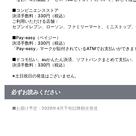
■コンビニエンスストア
決済手数料：330円（税込）
ご利用いただける店舗：
セブンイレブン、ローソン、ファミリーマート、ミニストップ、
■Pay-easy（ペイジー）
決済手数料：330円（税込）
「Pay-easy」マークが貼付されているATMでお支払いができま
■ドコモ払い、auかんたん決済、ソフトバンクまとめて支払い、Pay
決済手数料：330円（税込）
※土日祝日の発送はございません。
必ずお読みください
■お届け予定：2026年4月下旬以降順次発送
【ご注意（必ずお読みください）】
■商品について
※本商品は、2026年4月10日(金)より『ガールズ＆パンツ
※今後、その他店舗やイベント会場、海外等で販売する場合が