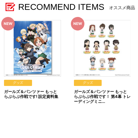
RECOMMEND ITEMS
※本商品は準備数に限りがございます。準備数に達した場合、
オススメ商品
※「在庫がありません」表示後も、ご注文のキャンセルや支払
※仕様等は予告なく変更となる場合がございます。
※撮影環境やご利用のモニター環境により、実物と多少異なっ
※商品画像はイメージです。実際の仕様とは異なる場合がござ
※すでにご注文しているかのご確認には、「マイページ」→「
■ご注文・お支払いについて
※ご注文は、１注文につき5個までとなります。
※本商品のご注文はバンダイナムコフィルムワークス公式ショップ『
なお、ご注文には、バンダイナムコフィルムワークス公式ショップ
※A-on STOREでの決済方法は「カード決済」「コンビニ決済
※メール受信設定を行っているお客様につきましては、必ず[@bnf
(受信許可の設定を行わないとメールが「迷惑メールフォルダ
※決済方法「カード決済」を選択時は、ご注文日翌日に決済処
グッズ
グッズ
※決済方法「コンビニ決済」「Pay-easy（ペイジー）」を
ガールズ＆パンツァー もっと
ガールズ＆パンツァー もっと
メールにてご案内させていただきましたお支払期日までに購入
らぶらぶ作戦です! 設定資料集
らぶらぶ作戦です！ 第4幕 トレ
いかなる理由でも、決済期間の延長は対応できかねます。
ーディングミニ…
なお、ご注文日翌日以降は、以下の手順でもご確認いただけ
（１）A-on STOREにアクセスし、ログインします。
（２）「マイページ」の「ご注文履歴」を開きます。
（３）対象のご注文番号をクリック。
（４）「配送情報」内「決済方法」の「お支払い手続きは
※決済方法「WEB・スマホ決済」を選択時は、即時決済処理を