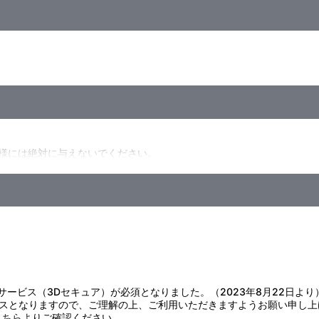
様には絶対に与えないでください。
み込んだりしないように取り扱いにはご注意ください。
回したりしないでください。
がありますのでご注意ください。
の使用は変形・変質の原因となりますのでおやめください。
含ませた布などでやさしく汚れを拭き取ってください。
ります。予めご了承ください。
証サービス（3Dセキュア）が必須となりました。（2023年8月22日より
スとなりますので、ご理解の上、ご利用いただきますようお願い申し上
こちら
よりご確認ください。