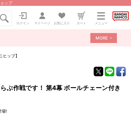
ョップ
ログイン
マイページ
お気に入り
カート
メニュー
MORE
ニヒップ】
らぶ作戦です！ 第4幕 ボールチェーン付き
場!