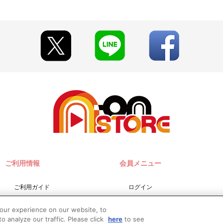
了承ください。
す。
断した場合
し注文した場合
注文した場合
が変更となる場合がございます。あらかじめご了承ください。
なりますので、あらかじめご了承ください。
社は佐川急便となります。
。
す。
ご利用情報
会員メニュー
ご利用ガイド
ログイン
い。
サイトマップ
会員規約
your experience on our website, to
お問い合わせ
新規会員登録
o analyze our traffic. Please click
here
to see