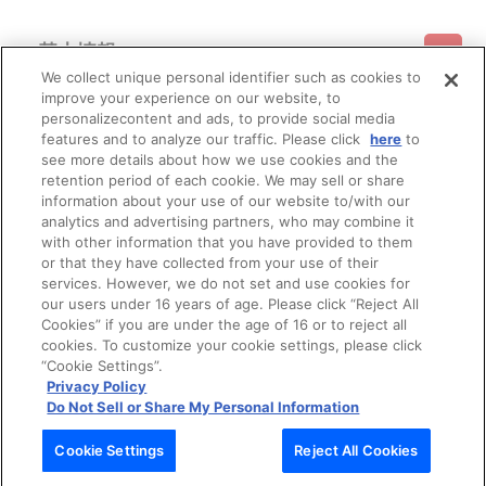
(受信許可の設定を行わないとメールが「迷惑メールフォルダ」
に入る場合や届かない場合がございます。)
基本情報
※決済方法「カード決済」を選択時は、2026年5月上旬頃に決済
処理を実施いたします。
We collect unique personal identifier such as cookies to
2026年5月上旬以降は、ご注文日翌日に決済処理を実施いたし
improve your experience on our website, to
ご利用情報
ます。
利用規約
特定商取引法に基づく表示
プライバシーポリシー
personalizecontent and ads, to provide social media
※決済方法「コンビニ決済」「Pay-easy（ペイジー）」を選択時
features and to analyze our traffic. Please click
here
to
は、2026年5月上旬頃にメールにてお支払方法をご案内させていた
see more details about how we use cookies and the
会員メニュー
だきます。
ご利用ガイド
サイトマップ
お問い合わせ
推奨環境
retention period of each cookie. We may sell or share
プライバシーオプション
会社概要
メールにてご案内させていただきましたお支払期日までに購
information about your use of our website to/with our
入・決済手続きが行われなかった場合は、キャンセル扱いとして手
その他のご案内
analytics and advertising partners, who may combine it
続きをいたします。
ログイン
会員規約
新規会員登録
Do Not Sell or Share My Personal Information
with other information that you have provided to them
いかなる理由でも、決済期間の延長は対応できかねます。
or that they have collected from your use of their
なお、2026年5月上旬以降は、以下の手順でもご確認いただけ
公式X
バンダイナムコフィルムワークス
services. However, we do not set and use cookies for
ます。
our users under 16 years of age. Please click “Reject All
（１）A-on STOREにアクセスし、ログインします。
Cookies” if you are under the age of 16 or to reject all
（２）「マイページ」の「ご注文履歴」を開きます。
（３）対象のご注文番号をクリック。
cookies. To customize your cookie settings, please click
（４）「配送情報」内「決済方法」の「お支払い手続きはこ
“Cookie Settings”.
ちら」から確認します。
Privacy Policy
※決済方法「WEB・スマホ決済」を選択時は、即時決済処理を実
Do Not Sell or Share My Personal Information
施いたします。
注文受付後の決済方法変更はできませんので、あらかじめご了
© Bandai Namco Filmworks Inc. All Rights Reserved.
Cookie Settings
Reject All Cookies
承ください。
※お客様都合による決済後のキャンセルはできかねます。