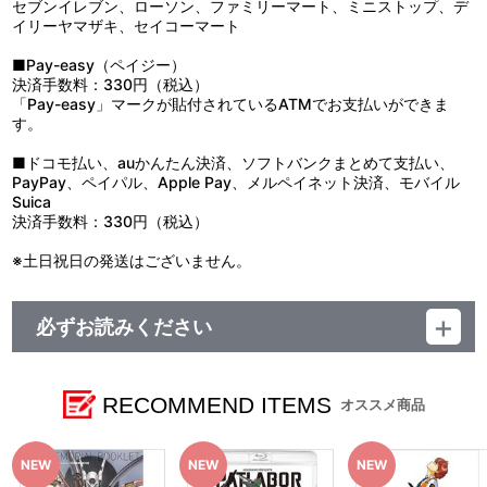
セブンイレブン、ローソン、ファミリーマート、ミニストップ、デ
イリーヤマザキ、セイコーマート
■Pay-easy（ペイジー）
決済手数料：330円（税込）
「Pay-easy」マークが貼付されているATMでお支払いができま
す。
■ドコモ払い、auかんたん決済、ソフトバンクまとめて支払い、
PayPay、ペイパル、Apple Pay、メルペイネット決済、モバイル
Suica
決済手数料：330円（税込）
※土日祝日の発送はございません。
必ずお読みください
■注文受付期間：2026年3月24日(火)～2027年3月19日(金) 23:59
まで
■お届け予定：2026年5月22日(金)以降順次お届け
RECOMMEND ITEMS
オススメ商品
【ご注意（必ずお読みください）】
■商品について
※本商品は準備数に限りがございます。準備数に達した場合、早