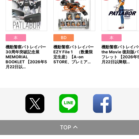
期にご注文の受付を終了させていただくことがございます。
※ご要望多数の場合、お届け時期を変更し、再度受注を行うこと
がございます。
※「在庫がありません」表示後も、ご注文のキャンセルや支払い
期限切れが発生した際は販売を再開させていただく場合がございま
す。あらかじめご了承ください。
※仕様等は予告なく変更となる場合がございます。
本
BD
本
※撮影環境やご利用のモニター環境により、実物と多少異なって
機動警察パトレイバー
機動警察パトレイバー
機動警察パトレイバ
見える場合がございます。
30周年突破記念展
EZY File 1 （数量限
the Movie 復刻版
※商品画像はイメージです。実際の仕様とは異なる場合がござい
MEMORIAL
定生産）【A-on
フレット 【2026年
ます。あらかじめご了承ください。
BOOKLET 【2026年5
STORE、プレミア…
月22日以降順…
※すでにご注文しているかのご確認には、「マイページ」→「ご
月22日以…
注文履歴」にてご確認いただけます。
■ご注文・お支払いについて
※ご注文は、１注文につき2個までとなります。
※本商品のご注文はバンダイナムコフィルムワークス公式ショッ
プ『A-on STORE』が承り、発送を行います。
なお、ご注文には、バンダイナムコフィルムワークス公式ショ
ップ『A-on STORE』の会員登録（無料）が必要となります。
※A-on STOREでの決済方法は「カード決済」「コンビニ決済」
「Pay-easy（ペイジー）」「WEB・スマホ決済」のみとなりま
す。
TOP
※メール受信設定を行っているお客様につきましては、必ず
[@bnfw.co.jp]のドメイン指定受信の設定をお願いいたします。